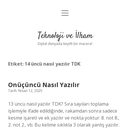
menüyü
Anasayfa
aç
Gizlilik Politikası
Teknoloji ve İlham
Yasal Uyarı
Dijital dünyada keyifli bir macera!
Hakkımızda
Etiket:
14 üncü nasıl yazılır TDK
Onüçüncü Nasıl Yazılır
Tarih: Nisan 12, 2025
13 üncü nasıl yazılır TDK? Sıra sayıları toplama
işlemiyle ifade edildiğinde, rakamdan sonra sadece
kesme işareti ve ek yazılır ve nokta yoktur: 8. not 8.,
2. not 2., vb. Bu kelime sıklıkla 3 olarak yanlış yazılır.