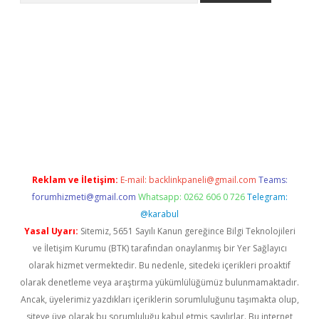
l giriş
betexper giriş
betexper giriş
Reklam ve İletişim:
E-mail:
backlinkpaneli@gmail.com
Teams:
forumhizmeti@gmail.com
Whatsapp: 0262 606 0 726
Telegram:
@karabul
Yasal Uyarı:
Sitemiz, 5651 Sayılı Kanun gereğince Bilgi Teknolojileri
ve İletişim Kurumu (BTK) tarafından onaylanmış bir Yer Sağlayıcı
olarak hizmet vermektedir. Bu nedenle, sitedeki içerikleri proaktif
olarak denetleme veya araştırma yükümlülüğümüz bulunmamaktadır.
Ancak, üyelerimiz yazdıkları içeriklerin sorumluluğunu taşımakta olup,
siteye üye olarak bu sorumluluğu kabul etmiş sayılırlar. Bu internet