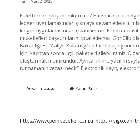
Tarih: Mart 2, 2025
E-defterden çıkış mümkün mü? E-invoice ve e-ledger
ledger uygulamasından çıkmaya devam edebilir misi
ledger uygulamasından çıkabilirsiniz. E-defter nasıl i
mükellefleri başvurularını iptal edemez. Gönüllü o
Bakanlığı Ek Maliye Bakanlığı’na bir dilekçe gönderm
için, kayıttan sonra ilgili paketleri silebilirsiniz. 
oluşturmak mümkündür. Ayrıca, mikro yazılım sayfas
tutmamanın cezası nedir? Elektronik kayıt, elektron
E-
Devamını okuyun
Yorum Bırak
Defter
Uygulamasından
Nasıl
Çıkılır
https://www.pembeseker.com.tr
https://pigo.com.tr