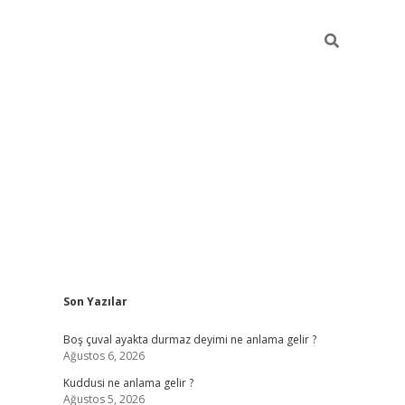
Sidebar
Son Yazılar
ilbet mobil giriş
b
Boş çuval ayakta durmaz deyimi ne anlama gelir ?
Ağustos 6, 2026
Kuddusi ne anlama gelir ?
Ağustos 5, 2026