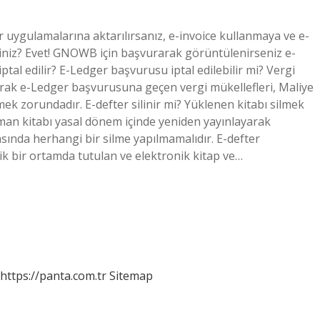
 uygulamalarına aktarılırsanız, e-invoice kullanmaya ve e-
niz? Evet! GNOWB için başvurarak görüntülenirseniz e-
ptal edilir? E-Ledger başvurusu iptal edilebilir mi? Vergi
larak e-Ledger başvurusuna geçen vergi mükellefleri, Maliye
ek zorundadır. E-defter silinir mi? Yüklenen kitabı silmek
O zaman kitabı yasal dönem içinde yeniden yayınlayarak
ında herhangi bir silme yapılmamalıdır. E-defter
ik bir ortamda tutulan ve elektronik kitap ve…
https://panta.com.tr
Sitemap