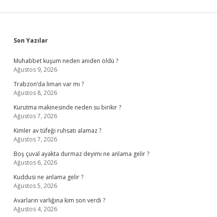
Sidebar
Son Yazılar
Muhabbet kuşum neden aniden öldü ?
Ağustos 9, 2026
Trabzon’da liman var mı ?
Ağustos 8, 2026
Kurutma makinesinde neden su birikir ?
Ağustos 7, 2026
Kimler av tüfeği ruhsatı alamaz ?
Ağustos 7, 2026
Boş çuval ayakta durmaz deyimi ne anlama gelir ?
Ağustos 6, 2026
Kuddusi ne anlama gelir ?
Ağustos 5, 2026
Avarların varlığına kim son verdi ?
Ağustos 4, 2026