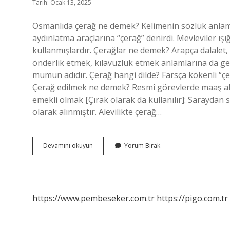
Tarih: Ocak 13, 2025
Osmanlıda çerağ ne demek? Kelimenin sözlük anlamı 
aydınlatma araçlarına “çerağ” denirdi. Mevleviler ış
kullanmışlardır. Çerağlar ne demek? Arapça dalalet,
önderlik etmek, kılavuzluk etmek anlamlarına da gel
mumun adıdır. Çerağ hangi dilde? Farsça kökenli “çerağ” (چراغ) kelimesi kandil, lamba, ışık anlamına g
Çerağ edilmek ne demek? Resmî görevlerde maaş al
emekli olmak [Çırak olarak da kullanılır]: Saraydan
olarak alınmıştır. Alevilikte çerağ…
Çerağ
Devamını okuyun
Yorum Bırak
Ne
Demek
Tdk
https://www.pembeseker.com.tr
https://pigo.com.tr