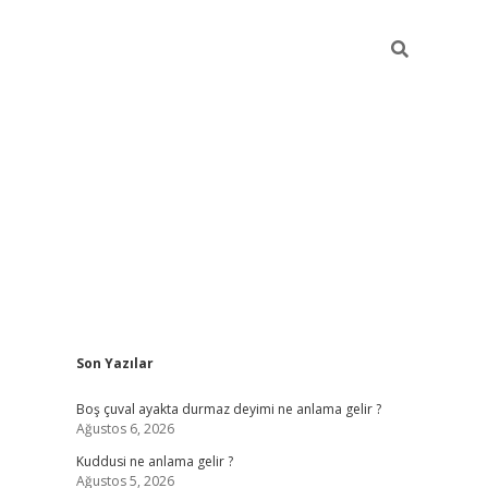
Sidebar
Son Yazılar
ilbet mobil giriş
bet
Boş çuval ayakta durmaz deyimi ne anlama gelir ?
Ağustos 6, 2026
Kuddusi ne anlama gelir ?
Ağustos 5, 2026