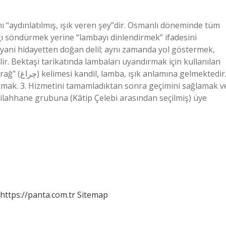
“aydınlatılmış, ışık veren şey”dir. Osmanlı döneminde tüm
ığı söndürmek yerine “lambayı dinlendirmek” ifadesini
 yani hidayetten doğan delil; aynı zamanda yol göstermek,
ir. Bektaşi tarikatında lambaları uyandırmak için kullanılan
elmektedir.
mak. 3. Hizmetini tamamladıktan sonra geçimini sağlamak v
 silahhane grubuna (Kâtip Çelebi arasından seçilmiş) üye
https://panta.com.tr
Sitemap