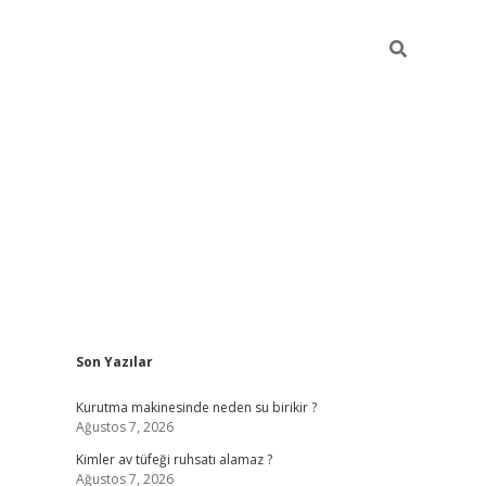
Sidebar
Son Yazılar
ilbet mobil giriş
bete
Kurutma makinesinde neden su birikir ?
Ağustos 7, 2026
Kimler av tüfeği ruhsatı alamaz ?
Ağustos 7, 2026