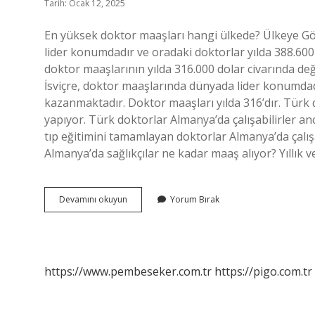
Tarih: Ocak 12, 2025
En yüksek doktor maaşları hangi ülkede? Ülkeye Gö
lider konumdadır ve oradaki doktorlar yılda 388.60
doktor maaşlarının yılda 316.000 dolar civarında deği
İsviçre, doktor maaşlarında dünyada lider konumdadı
kazanmaktadır. Doktor maaşları yılda 316’dır. Türk 
yapıyor. Türk doktorlar Almanya’da çalışabilirler anca
tıp eğitimini tamamlayan doktorlar Almanya’da çalışa
Almanya’da sağlıkçılar ne kadar maaş alıyor? Yıllık 
Almanyada
Devamını okuyun
Yorum Bırak
Bir
Doktor
Ne
Kadar
Maaş
https://www.pembeseker.com.tr
https://pigo.com.tr
Alır