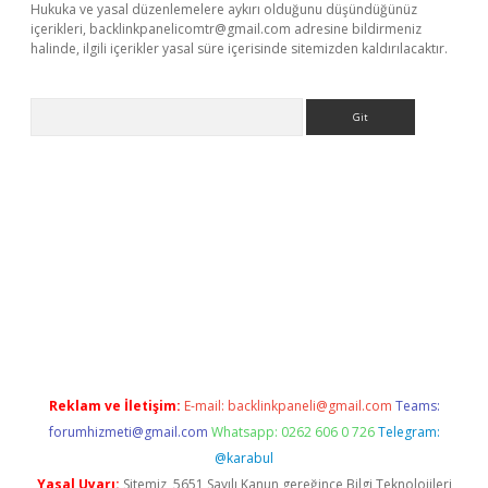
Hukuka ve yasal düzenlemelere aykırı olduğunu düşündüğünüz
içerikleri,
backlinkpanelicomtr@gmail.com
adresine bildirmeniz
halinde, ilgili içerikler yasal süre içerisinde sitemizden kaldırılacaktır.
Arama
 giriş
betexper giriş
betexper giriş
Reklam ve İletişim:
E-mail:
backlinkpaneli@gmail.com
Teams:
forumhizmeti@gmail.com
Whatsapp: 0262 606 0 726
Telegram:
@karabul
Yasal Uyarı:
Sitemiz, 5651 Sayılı Kanun gereğince Bilgi Teknolojileri