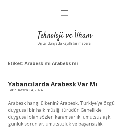
menüyü
Anasayfa
aç
Gizlilik Politikası
Teknoloji ve İlham
Yasal Uyarı
Dijital dünyada keyifli bir macera!
Hakkımızda
Etiket:
Arabesk mi Arabeks mi
Yabancılarda Arabesk Var Mı
Tarih: Kasım 14, 2024
Arabesk hangi ülkenin? Arabesk, Türkiye’ye özgü
duygusal bir halk müziği türüdür. Genellikle
duygusal olan sözler; karamsarlık, umutsuz aşk,
günlük sorunlar, umutsuzluk ve başarısızlık