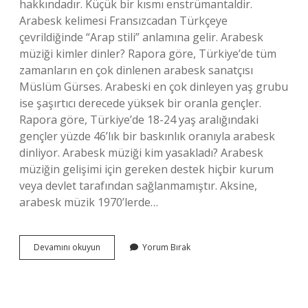
hakkındadır. Küçük bir kısmı enstrümantaldir.
Arabesk kelimesi Fransızcadan Türkçeye
çevrildiğinde “Arap stili” anlamına gelir. Arabesk
müziği kimler dinler? Rapora göre, Türkiye’de tüm
zamanların en çok dinlenen arabesk sanatçısı
Müslüm Gürses. Arabeski en çok dinleyen yaş grubu
ise şaşırtıcı derecede yüksek bir oranla gençler.
Rapora göre, Türkiye’de 18-24 yaş aralığındaki
gençler yüzde 46’lık bir baskınlık oranıyla arabesk
dinliyor. Arabesk müziği kim yasakladı? Arabesk
müziğin gelişimi için gereken destek hiçbir kurum
veya devlet tarafından sağlanmamıştır. Aksine,
arabesk müzik 1970’lerde…
Yabancılarda
Devamını okuyun
Yorum Bırak
Arabesk
Var
Mı