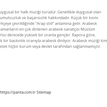
ygusal bir halk müziği türüdür. Genellikle duygusal olan
umutsuzluk ve başarısızlık hakkındadır. Küçük bir kısmı
çeye çevrildiğinde “Arap stili” anlamına gelir. Arabesk
 zamanların en çok dinlenen arabesk sanatçısı Müslüm
rtıcı derecede yüksek bir oranla gençler. Rapora göre,
ık bir baskınlık oranıyla arabesk dinliyor. Arabesk müziği ki
estek hiçbir kurum veya devlet tarafından sağlanmamıştır.
https://panta.com.tr
Sitemap