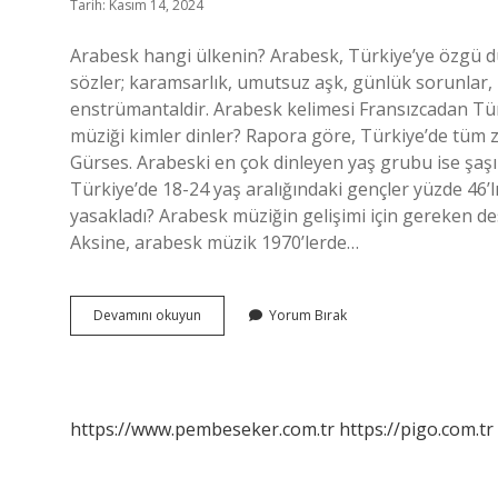
Tarih: Kasım 14, 2024
Arabesk hangi ülkenin? Arabesk, Türkiye’ye özgü du
sözler; karamsarlık, umutsuz aşk, günlük sorunlar, 
enstrümantaldir. Arabesk kelimesi Fransızcadan Türk
müziği kimler dinler? Rapora göre, Türkiye’de tüm
Gürses. Arabeski en çok dinleyen yaş grubu ise şaşı
Türkiye’de 18-24 yaş aralığındaki gençler yüzde 46’l
yasakladı? Arabesk müziğin gelişimi için gereken d
Aksine, arabesk müzik 1970’lerde…
Yabancılarda
Devamını okuyun
Yorum Bırak
Arabesk
Var
Mı
https://www.pembeseker.com.tr
https://pigo.com.tr