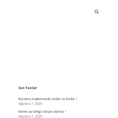
Sidebar
Son Yazılar
ilbet mobil giriş
bet
Kurutma makinesinde neden su birikir ?
Ağustos 7, 2026
Kimler av tüfeği ruhsatı alamaz ?
Ağustos 7, 2026