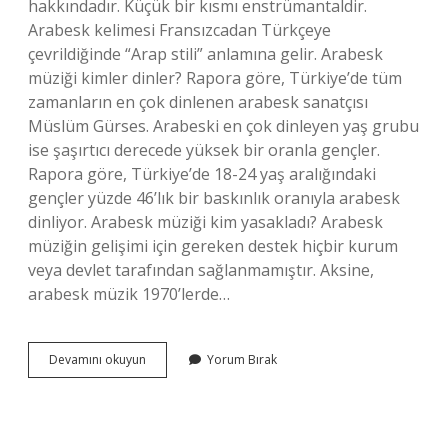
hakkındadır. Küçük bir kısmı enstrümantaldir.
Arabesk kelimesi Fransızcadan Türkçeye
çevrildiğinde “Arap stili” anlamına gelir. Arabesk
müziği kimler dinler? Rapora göre, Türkiye’de tüm
zamanların en çok dinlenen arabesk sanatçısı
Müslüm Gürses. Arabeski en çok dinleyen yaş grubu
ise şaşırtıcı derecede yüksek bir oranla gençler.
Rapora göre, Türkiye’de 18-24 yaş aralığındaki
gençler yüzde 46’lık bir baskınlık oranıyla arabesk
dinliyor. Arabesk müziği kim yasakladı? Arabesk
müziğin gelişimi için gereken destek hiçbir kurum
veya devlet tarafından sağlanmamıştır. Aksine,
arabesk müzik 1970’lerde…
Yabancılarda
Devamını okuyun
Yorum Bırak
Arabesk
Var
Mı