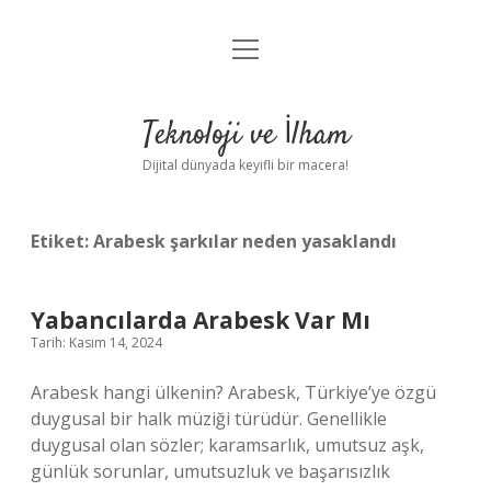
menüyü
Anasayfa
aç
Gizlilik Politikası
Teknoloji ve İlham
Yasal Uyarı
Dijital dünyada keyifli bir macera!
Hakkımızda
Etiket:
Arabesk şarkılar neden yasaklandı
Yabancılarda Arabesk Var Mı
Tarih: Kasım 14, 2024
Arabesk hangi ülkenin? Arabesk, Türkiye’ye özgü
duygusal bir halk müziği türüdür. Genellikle
duygusal olan sözler; karamsarlık, umutsuz aşk,
günlük sorunlar, umutsuzluk ve başarısızlık