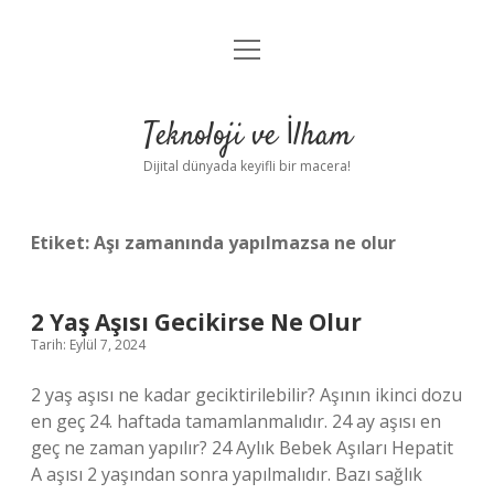
menüyü
Anasayfa
aç
Gizlilik Politikası
Teknoloji ve İlham
Yasal Uyarı
Dijital dünyada keyifli bir macera!
Hakkımızda
Etiket:
Aşı zamanında yapılmazsa ne olur
2 Yaş Aşısı Gecikirse Ne Olur
Tarih: Eylül 7, 2024
2 yaş aşısı ne kadar geciktirilebilir? Aşının ikinci dozu
en geç 24. haftada tamamlanmalıdır. 24 ay aşısı en
geç ne zaman yapılır? 24 Aylık Bebek Aşıları Hepatit
A aşısı 2 yaşından sonra yapılmalıdır. Bazı sağlık