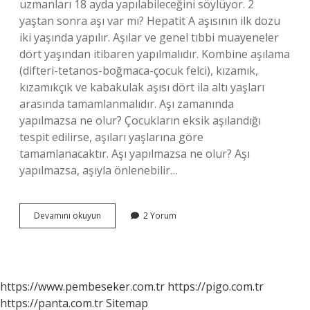
uzmanları 18 ayda yapılabileceğini söylüyor. 2
yaştan sonra aşı var mı? Hepatit A aşısının ilk dozu
iki yaşında yapılır. Aşılar ve genel tıbbi muayeneler
dört yaşından itibaren yapılmalıdır. Kombine aşılama
(difteri-tetanos-boğmaca-çocuk felci), kızamık,
kızamıkçık ve kabakulak aşısı dört ila altı yaşları
arasında tamamlanmalıdır. Aşı zamanında
yapılmazsa ne olur? Çocukların eksik aşılandığı
tespit edilirse, aşıları yaşlarına göre
tamamlanacaktır. Aşı yapılmazsa ne olur? Aşı
yapılmazsa, aşıyla önlenebilir…
2
Devamını okuyun
2 Yorum
Yaş
Aşısı
Gecikirse
Ne
Olur
https://www.pembeseker.com.tr
https://pigo.com.tr
https://panta.com.tr
Sitemap