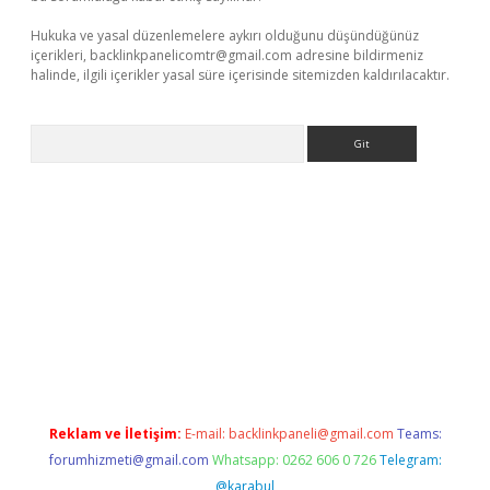
Hukuka ve yasal düzenlemelere aykırı olduğunu düşündüğünüz
içerikleri,
backlinkpanelicomtr@gmail.com
adresine bildirmeniz
halinde, ilgili içerikler yasal süre içerisinde sitemizden kaldırılacaktır.
Arama
 giriş
betexper giriş
betexper giriş
Reklam ve İletişim:
E-mail:
backlinkpaneli@gmail.com
Teams:
forumhizmeti@gmail.com
Whatsapp: 0262 606 0 726
Telegram:
@karabul