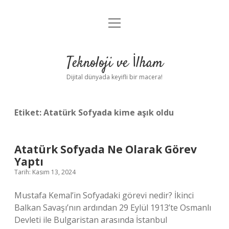
menüyü
Anasayfa
aç
Gizlilik Politikası
Teknoloji ve İlham
Yasal Uyarı
Dijital dünyada keyifli bir macera!
Hakkımızda
Etiket:
Atatürk Sofyada kime aşık oldu
Atatürk Sofyada Ne Olarak Görev
Yaptı
Tarih: Kasım 13, 2024
Mustafa Kemal’in Sofyadaki görevi nedir? İkinci
Balkan Savaşı’nın ardından 29 Eylül 1913’te Osmanlı
Devleti ile Bulgaristan arasında İstanbul