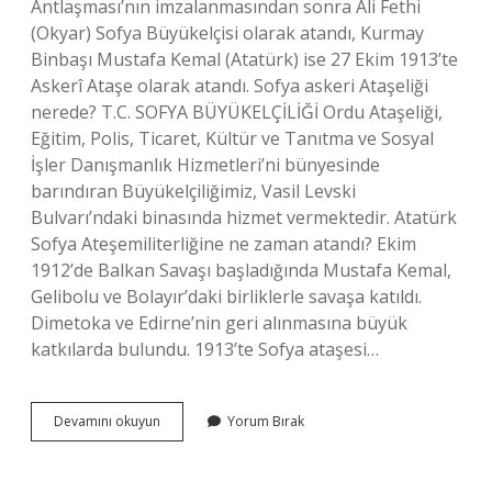
Antlaşması’nın imzalanmasından sonra Ali Fethi
(Okyar) Sofya Büyükelçisi olarak atandı, Kurmay
Binbaşı Mustafa Kemal (Atatürk) ise 27 Ekim 1913’te
Askerî Ataşe olarak atandı. Sofya askeri Ataşeliği
nerede? T.C. SOFYA BÜYÜKELÇİLİĞİ Ordu Ataşeliği,
Eğitim, Polis, Ticaret, Kültür ve Tanıtma ve Sosyal
İşler Danışmanlık Hizmetleri’ni bünyesinde
barındıran Büyükelçiliğimiz, Vasil Levski
Bulvarı’ndaki binasında hizmet vermektedir. Atatürk
Sofya Ateşemiliterliğine ne zaman atandı? Ekim
1912’de Balkan Savaşı başladığında Mustafa Kemal,
Gelibolu ve Bolayır’daki birliklerle savaşa katıldı.
Dimetoka ve Edirne’nin geri alınmasına büyük
katkılarda bulundu. 1913’te Sofya ataşesi…
Atatürk
Devamını okuyun
Yorum Bırak
Sofyada
Ne
Olarak