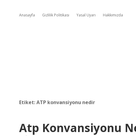
Anasayfa
Gizlilik Politikası
Yasal Uyarı
Hakkımızda
Etiket:
ATP konvansiyonu nedir
Atp Konvansiyonu 