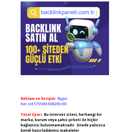
Reklam ve İletişim:
Skype:
live:.cid.575569c608265c69
Yasal Uyarı:
Bu internet sitesi, herhangi bir
marka, kurum veya şahıs şirketi ile hiçbir
bağlantısı bulunmamaktadır. Sitede yalnızca
kendi hazırladığımız makaleler