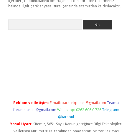
içerikleri,
backlinkpanelicomtr@gmail.com
adresine bildirmeniz
halinde, ilgili içerikler yasal süre içerisinde sitemizden kaldırılacaktır.
Arama
 giriş
betexper giriş
betexper giriş
Reklam ve İletişim:
E-mail:
backlinkpaneli@gmail.com
Teams:
forumhizmeti@gmail.com
Whatsapp: 0262 606 0 726
Telegram:
@karabul
Yasal Uyarı:
Sitemiz, 5651 Sayılı Kanun gereğince Bilgi Teknolojileri
ve İletişim Kurumu (BTK) tarafından onaylanmış bir Yer Sağlayıcı