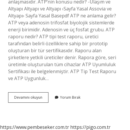
anlaşmasıdır. ATP’nin konusu nedir? -Ulaşım ve
Altyapı Altyapı ve Altyapı ›Sayfa Yasal Assovia ve
Altyapı› Sayfa Yasal Basepdf ATP ne anlama gelir?
ATP veya adenosin trifosfat biyolojik sistemlerde
enerji birimidir. Adenosin ve üç fosfat grubu. ATP
raporu nedir? ATP tipi test raporu, üretici
tarafından belirli özelliklere sahip bir prototip
oluşturan bir tür sertifikasıdır. Raporu alan
şirketlere yetkili üreticiler denir. Rapora göre, seri
üretimle oluşturulan tüm cihazlar ATP Uyumluluk
Sertifikası ile belgelenmiştir. ATP Tip Test Raporu
ve ATP Uygunluk…
Atp
Devamını okuyun
Yorum Bırak
Konvansiyonu
Ne
Demek
https://www.pembeseker.com.tr
https://pigo.com.tr