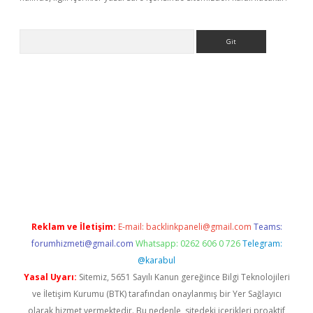
Arama
l giriş
betexper giriş
betexper giriş
Reklam ve İletişim:
E-mail:
backlinkpaneli@gmail.com
Teams:
forumhizmeti@gmail.com
Whatsapp: 0262 606 0 726
Telegram:
@karabul
Yasal Uyarı:
Sitemiz, 5651 Sayılı Kanun gereğince Bilgi Teknolojileri
ve İletişim Kurumu (BTK) tarafından onaylanmış bir Yer Sağlayıcı
olarak hizmet vermektedir. Bu nedenle, sitedeki içerikleri proaktif