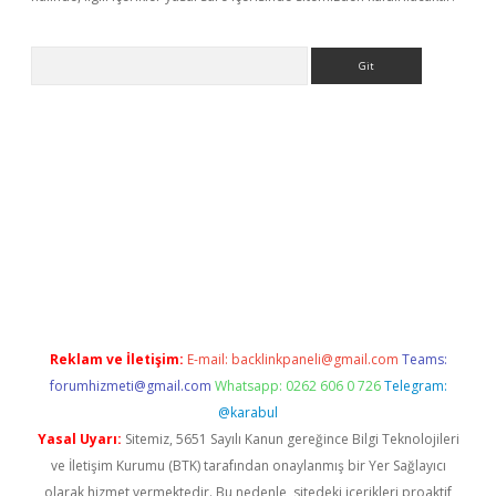
Arama
 giriş
betexper giriş
betexper giriş
Reklam ve İletişim:
E-mail:
backlinkpaneli@gmail.com
Teams:
forumhizmeti@gmail.com
Whatsapp: 0262 606 0 726
Telegram:
@karabul
Yasal Uyarı:
Sitemiz, 5651 Sayılı Kanun gereğince Bilgi Teknolojileri
ve İletişim Kurumu (BTK) tarafından onaylanmış bir Yer Sağlayıcı
olarak hizmet vermektedir. Bu nedenle, sitedeki içerikleri proaktif