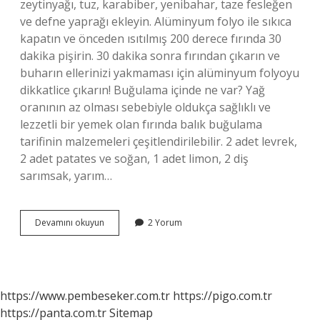
zeytinyağı, tuz, karabiber, yenibahar, taze fesleğen
ve defne yaprağı ekleyin. Alüminyum folyo ile sıkıca
kapatın ve önceden ısıtılmış 200 derece fırında 30
dakika pişirin. 30 dakika sonra fırından çıkarın ve
buharın ellerinizi yakmaması için alüminyum folyoyu
dikkatlice çıkarın! Buğulama içinde ne var? Yağ
oranının az olması sebebiyle oldukça sağlıklı ve
lezzetli bir yemek olan fırında balık buğulama
tarifinin malzemeleri çeşitlendirilebilir. 2 adet levrek,
2 adet patates ve soğan, 1 adet limon, 2 diş
sarımsak, yarım…
Buğulamaya
Devamını okuyun
2 Yorum
Sarımsak
Konur
Mu
https://www.pembeseker.com.tr
https://pigo.com.tr
https://panta.com.tr
Sitemap