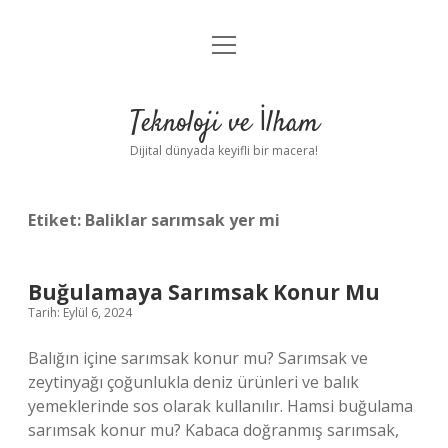
menüyü
Anasayfa
aç
Gizlilik Politikası
Teknoloji ve İlham
Yasal Uyarı
Dijital dünyada keyifli bir macera!
Hakkımızda
Etiket:
Baliklar sarımsak yer mi
Buğulamaya Sarımsak Konur Mu
Tarih: Eylül 6, 2024
Balığın içine sarımsak konur mu? Sarımsak ve
zeytinyağı çoğunlukla deniz ürünleri ve balık
yemeklerinde sos olarak kullanılır. Hamsi buğulama
sarımsak konur mu? Kabaca doğranmış sarımsak,