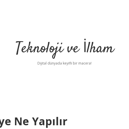
Teknoloji ve İlham
Dijital dünyada keyifli bir macera!
ye Ne Yapılır