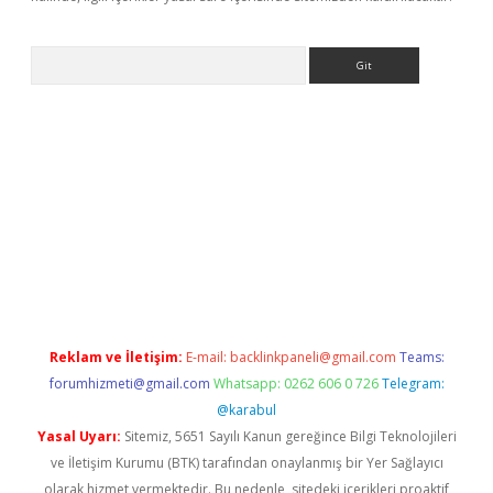
Arama
 giriş
betexper giriş
betexper giriş
Reklam ve İletişim:
E-mail:
backlinkpaneli@gmail.com
Teams:
forumhizmeti@gmail.com
Whatsapp: 0262 606 0 726
Telegram:
@karabul
Yasal Uyarı:
Sitemiz, 5651 Sayılı Kanun gereğince Bilgi Teknolojileri
ve İletişim Kurumu (BTK) tarafından onaylanmış bir Yer Sağlayıcı
olarak hizmet vermektedir. Bu nedenle, sitedeki içerikleri proaktif