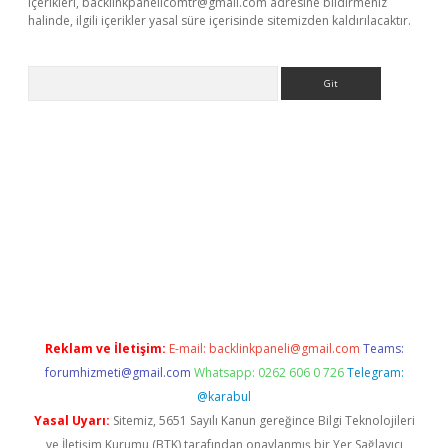
içerikleri,
backlinkpanelicomtr@gmail.com
adresine bildirmeniz
halinde, ilgili içerikler yasal süre içerisinde sitemizden kaldırılacaktır.
Arama
 giriş
betexper giriş
betexper giriş
Reklam ve İletişim:
E-mail:
backlinkpaneli@gmail.com
Teams:
forumhizmeti@gmail.com
Whatsapp: 0262 606 0 726
Telegram:
@karabul
Yasal Uyarı:
Sitemiz, 5651 Sayılı Kanun gereğince Bilgi Teknolojileri
ve İletişim Kurumu (BTK) tarafından onaylanmış bir Yer Sağlayıcı