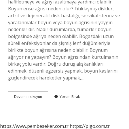
hafifletmeye ve ağrıyı azaltmaya yardımcı olabilir.
Boyun ense ağrısı neden olur? Fıtıklaşmış diskler,
artrit ve dejeneratif disk hastalığı, servikal stenoz ve
yaralanmalar boyun veya boyun ağrısının yaygın
nedenleridir. Nadir durumlarda, tümörler boyun
bölgesinde ağrıya neden olabilir. Boğazdaki uzun
süreli enfeksiyonlar da şişmiş lenf düğümleriyle
birlikte boyun ağrısına neden olabilir. Boynum
ağrıyor ne yapayım? Boyun ağrısından kurtulmanın
birkaç yolu vardır. Doğru duruş alışkanlıkları
edinmek, düzenli egzersiz yapmak, boyun kaslarını
güçlendirecek hareketler yapmak,…
Insanın
Devamını okuyun
Yorum Bırak
Boynu
Neden
Ağrır
https://www.pembeseker.com.tr
https://pigo.com.tr