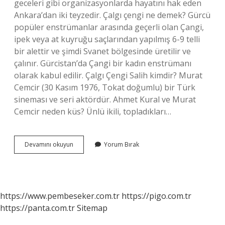
geceleri gibi organizasyonlarda hayatını hak eden
Ankara’dan iki teyzedir. Çalgı çengi ne demek? Gürcü
popüler enstrümanlar arasında geçerli olan Çangi,
ipek veya at kuyruğu saçlarından yapılmış 6-9 telli
bir alettir ve şimdi Svanet bölgesinde üretilir ve
çalınır. Gürcistan’da Çangi bir kadın enstrümanı
olarak kabul edilir. Çalgı Çengi Salih kimdir? Murat
Cemcir (30 Kasım 1976, Tokat doğumlu) bir Türk
sineması ve seri aktördür. Ahmet Kural ve Murat
Cemcir neden küs? Ünlü ikili, topladıkları…
Çalgı
Devamını okuyun
Yorum Bırak
Çengi
Nerede
Çekildi
https://www.pembeseker.com.tr
https://pigo.com.tr
https://panta.com.tr
Sitemap