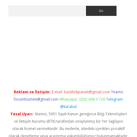
Arama
l giriş
betexper giriş
betexper giriş
Reklam ve İletişim:
E-mail:
backlinkpaneli@gmail.com
Teams:
forumhizmeti@gmail.com
Whatsapp: 0262 606 0 726
Telegram:
@karabul
Yasal Uyarı:
Sitemiz, 5651 Sayılı Kanun gereğince Bilgi Teknolojileri
ve İletişim Kurumu (BTK) tarafından onaylanmış bir Yer Sağlayıcı
olarak hizmet vermektedir. Bu nedenle, sitedeki içerikleri proaktif
olarak denetleme veya araştırma yükümlülüğümüz bulunmamaktadır.