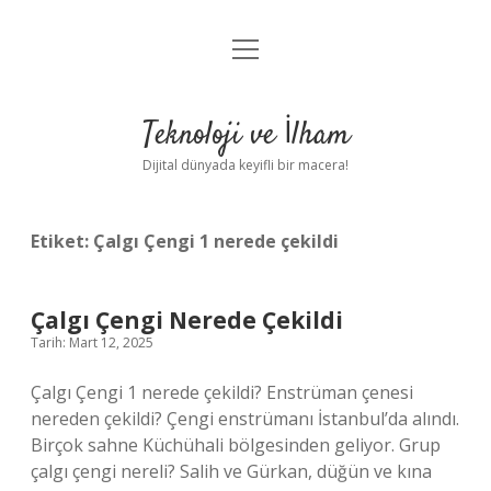
menüyü
Anasayfa
aç
Gizlilik Politikası
Teknoloji ve İlham
Yasal Uyarı
Dijital dünyada keyifli bir macera!
Hakkımızda
Etiket:
Çalgı Çengi 1 nerede çekildi
Çalgı Çengi Nerede Çekildi
Tarih: Mart 12, 2025
Çalgı Çengi 1 nerede çekildi? Enstrüman çenesi
nereden çekildi? Çengi enstrümanı İstanbul’da alındı.
Birçok sahne Küchühali bölgesinden geliyor. Grup
çalgı çengi nereli? Salih ve Gürkan, düğün ve kına