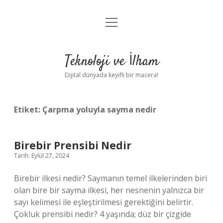
menüyü
Anasayfa
aç
Gizlilik Politikası
Teknoloji ve İlham
Yasal Uyarı
Dijital dünyada keyifli bir macera!
Hakkımızda
Etiket:
Çarpma yoluyla sayma nedir
Birebir Prensibi Nedir
Tarih: Eylül 27, 2024
Birebir ilkesi nedir? Saymanın temel ilkelerinden biri
olan bire bir sayma ilkesi, her nesnenin yalnızca bir
sayı kelimesi ile eşleştirilmesi gerektiğini belirtir.
Çokluk prensibi nedir? 4 yaşında; düz bir çizgide