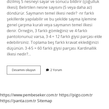
dizilmiş 5 nesneyi sayar ve sonucu bildirir (çoğulluk
ilkesi); Belirtilen nesne sayısını (5 veya daha az)
döndürür. Saymanın temel ilkesi nedir? ∙nr farklı
şekillerde yapılabilir ve bu şekilde sayma işlemine
genel çarpma kuralı veya saymanın temel ilkesi
denir. Örneğin, 3 farklı gömleğiniz ve 4 farklı
pantolonunuz varsa, 3∙4 = 12 farklı giysi parçası elde
edebilirsiniz. Toplama beş farklı kravat eklediğinizi
düşünün. 3∙4∙5 = 60 farklı giysi parçası. Kardinallik
ilkesi nedir?…
Birebir
Devamını okuyun
2 Yorum
Prensibi
Nedir
https://www.pembeseker.com.tr
https://pigo.com.tr
https://panta.com.tr
Sitemap