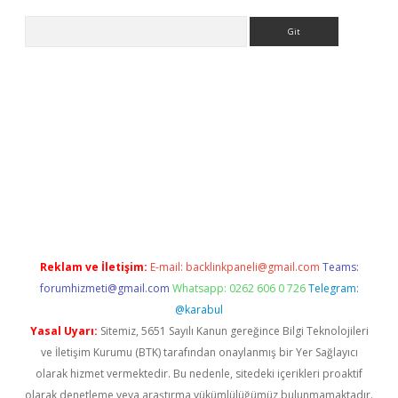
Arama
l giriş
betexper giriş
betexper giriş
Reklam ve İletişim:
E-mail:
backlinkpaneli@gmail.com
Teams:
forumhizmeti@gmail.com
Whatsapp: 0262 606 0 726
Telegram:
@karabul
Yasal Uyarı:
Sitemiz, 5651 Sayılı Kanun gereğince Bilgi Teknolojileri
ve İletişim Kurumu (BTK) tarafından onaylanmış bir Yer Sağlayıcı
olarak hizmet vermektedir. Bu nedenle, sitedeki içerikleri proaktif
olarak denetleme veya araştırma yükümlülüğümüz bulunmamaktadır.