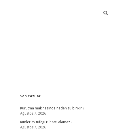
Sidebar
Son Yazılar
ilbet mobil giriş
bet
Kurutma makinesinde neden su birikir ?
Ağustos 7, 2026
Kimler av tüfeği ruhsatı alamaz ?
Ağustos 7, 2026