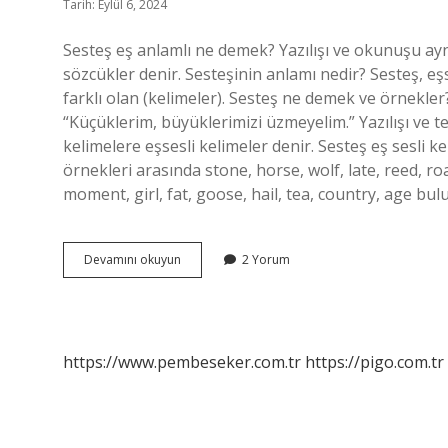
Tarih: Eylül 6, 2024
Sesteş eş anlamlı ne demek? Yazılışı ve okunuşu aynı
sözcükler denir. Sesteşinin anlamı nedir? Sesteş, eşs
farklı olan (kelimeler). Sesteş ne demek ve örnekler?
“Küçüklerim, büyüklerimizi üzmeyelim.” Yazılışı ve 
kelimelere eşsesli kelimeler denir. Sesteş eş sesli k
örnekleri arasında stone, horse, wolf, late, reed, road
moment, girl, fat, goose, hail, tea, country, age bu
Sesteş
Devamını okuyun
2 Yorum
Kelimesinin
Eş
Anlamı
Nedir
https://www.pembeseker.com.tr
https://pigo.com.tr