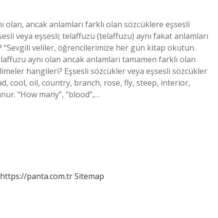
 olan, ancak anlamları farklı olan sözcüklere eşsesli
esli veya eşsesli; telaffuzu (telaffuzu) aynı fakat anlamları
 “Sevgili veliler, öğrencilerimize her gün kitap okutun.
telaffuzu aynı olan ancak anlamları tamamen farklı olan
elimeler hangileri? Eşsesli sözcükler veya eşsesli sözcükler
, cool, oil, country, branch, rose, fly, steep, interior,
lunur. “How many”, “blood”,…
https://panta.com.tr
Sitemap