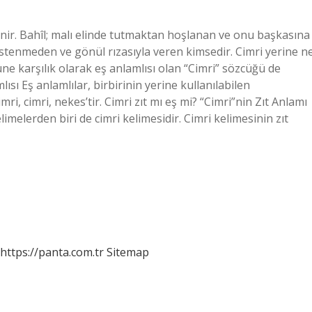
denir. Bahîl; malı elinde tutmaktan hoşlanan ve onu başkasına
 istenmeden ve gönül rızasıyla veren kimsedir. Cimri yerine n
ne karşılık olarak eş anlamlısı olan “Cimri” sözcüğü de
lısı Eş anlamlılar, birbirinin yerine kullanılabilen
imri, cimri, nekes’tir. Cimri zıt mı eş mi? “Cimri”nin Zıt Anlamı
limelerden biri de cimri kelimesidir. Cimri kelimesinin zıt
https://panta.com.tr
Sitemap