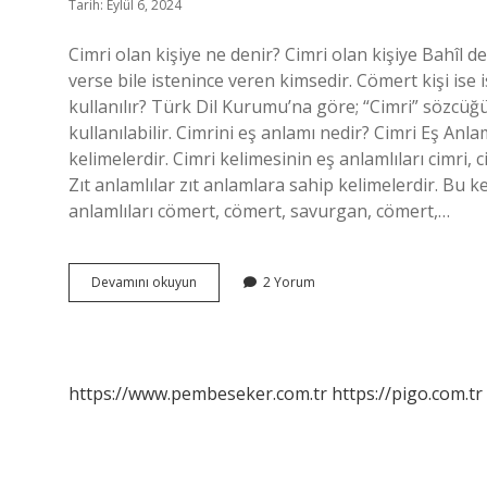
Tarih: Eylül 6, 2024
Cimri olan kişiye ne denir? Cimri olan kişiye Bahîl 
verse bile istenince veren kimsedir. Cömert kişi ise
kullanılır? Türk Dil Kurumu’na göre; “Cimri” sözcüğü
kullanılabilir. Cimrini eş anlamı nedir? Cimri Eş Anlam
kelimelerdir. Cimri kelimesinin eş anlamlıları cimri, c
Zıt anlamlılar zıt anlamlara sahip kelimelerdir. Bu ke
anlamlıları cömert, cömert, savurgan, cömert,…
Cimri
Devamını okuyun
2 Yorum
Olana
Ne
Denir
https://www.pembeseker.com.tr
https://pigo.com.tr