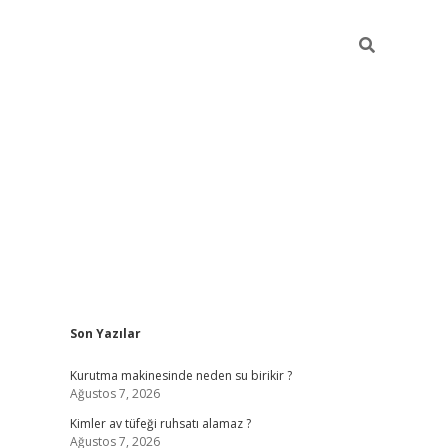
Sidebar
Son Yazılar
ilbet mobil giriş
bet
Kurutma makinesinde neden su birikir ?
Ağustos 7, 2026
Kimler av tüfeği ruhsatı alamaz ?
Ağustos 7, 2026