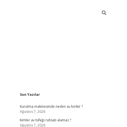
Sidebar
Son Yazılar
ilbet mob
Kurutma makinesinde neden su birikir ?
Ağustos 7, 2026
Kimler av tüfeği ruhsatı alamaz ?
Ağustos 7, 2026