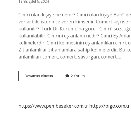
Tarih: Eylül 6, 2024
Cimri olan kişiye ne denir? Cimri olan kişiye Bahîl 
verse bile istenince veren kimsedir. Cömert kişi ise
kullanılır? Türk Dil Kurumu’na göre; “Cimri” sözcüğü
kullanılabilir. Cimrini eş anlamı nedir? Cimri Eş Anlam
kelimelerdir. Cimri kelimesinin eş anlamlıları cimri, c
Zıt anlamlılar zıt anlamlara sahip kelimelerdir. Bu ke
anlamlıları cömert, cömert, savurgan, cömert,…
Cimri
Devamını okuyun
2 Yorum
Olana
Ne
Denir
https://www.pembeseker.com.tr
https://pigo.com.tr