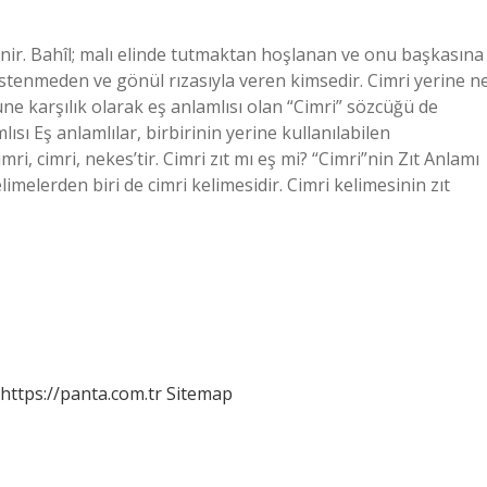
denir. Bahîl; malı elinde tutmaktan hoşlanan ve onu başkasına
 istenmeden ve gönül rızasıyla veren kimsedir. Cimri yerine n
ne karşılık olarak eş anlamlısı olan “Cimri” sözcüğü de
lısı Eş anlamlılar, birbirinin yerine kullanılabilen
imri, cimri, nekes’tir. Cimri zıt mı eş mi? “Cimri”nin Zıt Anlamı
limelerden biri de cimri kelimesidir. Cimri kelimesinin zıt
https://panta.com.tr
Sitemap