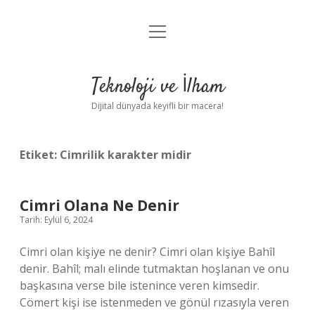
menüyü
Anasayfa
aç
Gizlilik Politikası
Teknoloji ve İlham
Yasal Uyarı
Dijital dünyada keyifli bir macera!
Hakkımızda
Etiket:
Cimrilik karakter midir
Cimri Olana Ne Denir
Tarih: Eylül 6, 2024
Cimri olan kişiye ne denir? Cimri olan kişiye Bahîl
denir. Bahîl; malı elinde tutmaktan hoşlanan ve onu
başkasına verse bile istenince veren kimsedir.
Cömert kişi ise istenmeden ve gönül rızasıyla veren