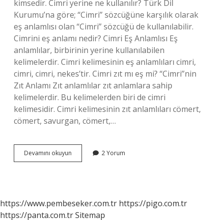
kimsedir. Cimri yerine ne kullanılır? Türk Dil
Kurumu’na göre; “Cimri” sözcüğüne karşılık olarak
eş anlamlısı olan “Cimri” sözcüğü de kullanılabilir.
Cimrini eş anlamı nedir? Cimri Eş Anlamlısı Eş
anlamlılar, birbirinin yerine kullanılabilen
kelimelerdir. Cimri kelimesinin eş anlamlıları cimri,
cimri, cimri, nekes’tir. Cimri zıt mı eş mi? “Cimri”nin
Zıt Anlamı Zıt anlamlılar zıt anlamlara sahip
kelimelerdir. Bu kelimelerden biri de cimri
kelimesidir. Cimri kelimesinin zıt anlamlıları cömert,
cömert, savurgan, cömert,…
Cimri
Devamını okuyun
2 Yorum
Olana
Ne
Denir
https://www.pembeseker.com.tr
https://pigo.com.tr
https://panta.com.tr
Sitemap