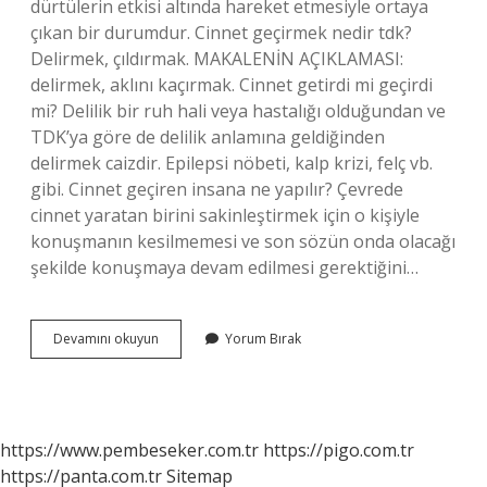
dürtülerin etkisi altında hareket etmesiyle ortaya
çıkan bir durumdur. Cinnet geçirmek nedir tdk?
Delirmek, çıldırmak. MAKALENİN AÇIKLAMASI:
delirmek, aklını kaçırmak. Cinnet getirdi mi geçirdi
mi? Delilik bir ruh hali veya hastalığı olduğundan ve
TDK’ya göre de delilik anlamına geldiğinden
delirmek caizdir. Epilepsi nöbeti, kalp krizi, felç vb.
gibi. Cinnet geçiren insana ne yapılır? Çevrede
cinnet yaratan birini sakinleştirmek için o kişiyle
konuşmanın kesilmemesi ve son sözün onda olacağı
şekilde konuşmaya devam edilmesi gerektiğini…
Cinnet
Devamını okuyun
Yorum Bırak
Getirmek
Ne
Demek
Tdk
https://www.pembeseker.com.tr
https://pigo.com.tr
https://panta.com.tr
Sitemap