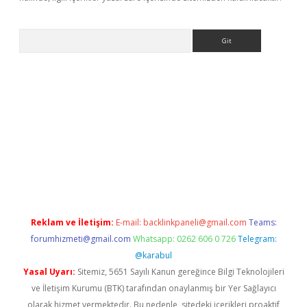
Arama
 giriş
betexper giriş
betexper giriş
Reklam ve İletişim:
E-mail:
backlinkpaneli@gmail.com
Teams:
forumhizmeti@gmail.com
Whatsapp: 0262 606 0 726
Telegram:
@karabul
Yasal Uyarı:
Sitemiz, 5651 Sayılı Kanun gereğince Bilgi Teknolojileri
ve İletişim Kurumu (BTK) tarafından onaylanmış bir Yer Sağlayıcı
olarak hizmet vermektedir. Bu nedenle, sitedeki içerikleri proaktif