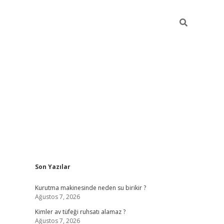
Sidebar
Son Yazılar
ilbet mobil giriş
bete
Kurutma makinesinde neden su birikir ?
Ağustos 7, 2026
Kimler av tüfeği ruhsatı alamaz ?
Ağustos 7, 2026