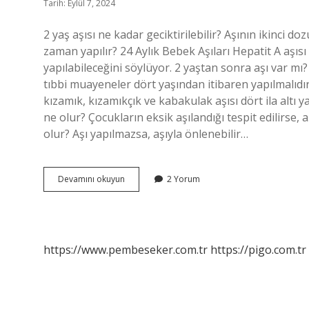
Tarih: Eylül 7, 2024
2 yaş aşısı ne kadar geciktirilebilir? Aşının ikinci 
zaman yapılır? 24 Aylık Bebek Aşıları Hepatit A aşıs
yapılabileceğini söylüyor. 2 yaştan sonra aşı var mı? 
tıbbi muayeneler dört yaşından itibaren yapılmalıdı
kızamık, kızamıkçık ve kabakulak aşısı dört ila altı
ne olur? Çocukların eksik aşılandığı tespit edilirse,
olur? Aşı yapılmazsa, aşıyla önlenebilir…
2
Devamını okuyun
2 Yorum
Yaş
Aşısı
Gecikirse
Ne
Olur
https://www.pembeseker.com.tr
https://pigo.com.tr