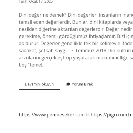
Tarih: Ocak 17, 2025
Dini değer ne demek? Dini değerler, insanların inand
temsil eden değerlerdir. Bunlar, dini kitaplarda vey
nesilden diğerine aktarılan değerlerdir. Değer nedi
gerekirse, önemli gördüğümüz ihtiyaçlardır. Bizi iç
doldurur. Değerler genellikle tek bir kelimeyle ifade
sadakat, şefkat, saygı… 3 Temmuz 2018 Din kültürün
arzularını gerçekleştirip yaşatacak mükemmelliğe sa
beş “temel…
9
Devamını okuyun
Yorum Bırak
Sınıf
Din
Kültürü
Değer
Nedir
https://www.pembeseker.com.tr
https://pigo.com.tr