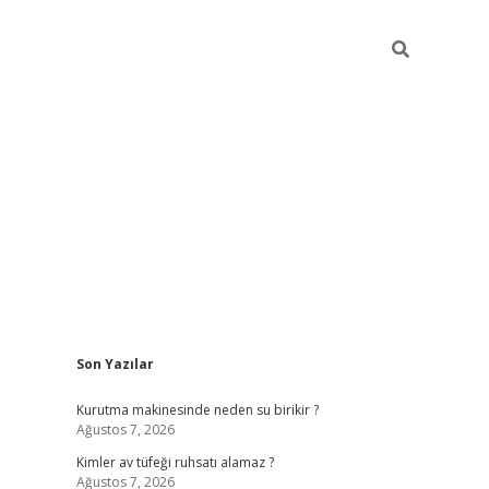
Sidebar
Son Yazılar
ilbet mobil giriş
bet
Kurutma makinesinde neden su birikir ?
Ağustos 7, 2026
Kimler av tüfeği ruhsatı alamaz ?
Ağustos 7, 2026