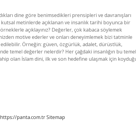
ıkları dine göre benimsedikleri prensipleri ve davranışları
a kutsal metinlerde açıklanan ve insanlık tarihi boyunca bir
r örneklerle açıklayınız? Değerler, çok kabaca söylemek
imizden motive ederler ve onları deneyimlemek bizi tatminle
 edilebilir. Örneğin: güven, özgürlük, adalet, dürüstlük,
de temel değerler nelerdir? Her çağdaki insanlığın bu teme
hip olan İslam dini, ilk ve son hedefine ulaşmak için koyduğ
https://panta.com.tr
Sitemap