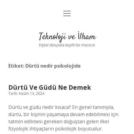
menüyü
Anasayfa
aç
Gizlilik Politikası
Teknoloji ve İlham
Yasal Uyarı
Dijital dünyada keyifli bir macera!
Hakkımızda
Etiket:
Dürtü nedir psikolojide
Dürtü Ve Güdü Ne Demek
Tarih: Kasım 13, 2024
Dürtü ve güdü nedir kısaca? En genel tanımıyla,
dürtü, bir kişinin yaşamaya devam edebilmesi için
tatmin edilmesi gereken doğuştan gelen ilkel
fizyolojik ihtiyaçların psikolojik boyutudur.