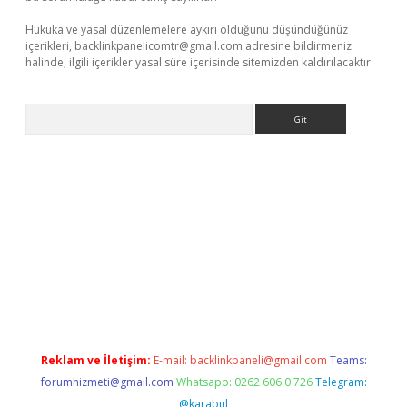
Hukuka ve yasal düzenlemelere aykırı olduğunu düşündüğünüz
içerikleri,
backlinkpanelicomtr@gmail.com
adresine bildirmeniz
halinde, ilgili içerikler yasal süre içerisinde sitemizden kaldırılacaktır.
Arama
 giriş
betexper giriş
betexper giriş
Reklam ve İletişim:
E-mail:
backlinkpaneli@gmail.com
Teams:
forumhizmeti@gmail.com
Whatsapp: 0262 606 0 726
Telegram:
@karabul