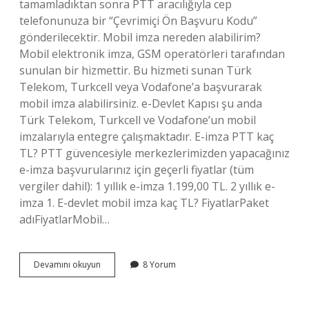
tamamladıktan sonra PTT aracılığıyla cep
telefonunuza bir “Çevrimiçi Ön Başvuru Kodu”
gönderilecektir. Mobil imza nereden alabilirim?
Mobil elektronik imza, GSM operatörleri tarafından
sunulan bir hizmettir. Bu hizmeti sunan Türk
Telekom, Turkcell veya Vodafone’a başvurarak
mobil imza alabilirsiniz. e-Devlet Kapısı şu anda
Türk Telekom, Turkcell ve Vodafone’un mobil
imzalarıyla entegre çalışmaktadır. E-imza PTT kaç
TL? PTT güvencesiyle merkezlerimizden yapacağınız
e-imza başvurularınız için geçerli fiyatlar (tüm
vergiler dahil): 1 yıllık e-imza 1.199,00 TL. 2 yıllık e-
imza 1. E-devlet mobil imza kaç TL? FiyatlarPaket
adıFiyatlarMobil…
Mobil
Devamını okuyun
8 Yorum
Imza
Pttden
Alınır