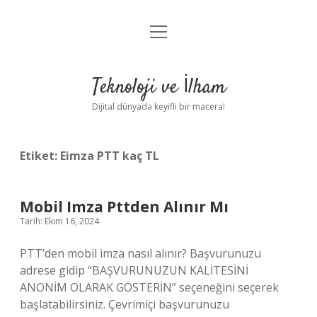
menüyü
Anasayfa
aç
Gizlilik Politikası
Teknoloji ve İlham
Yasal Uyarı
Dijital dünyada keyifli bir macera!
Hakkımızda
Etiket:
Eimza PTT kaç TL
Mobil Imza Pttden Alınır Mı
Tarih: Ekim 16, 2024
PTT’den mobil imza nasıl alınır? Başvurunuzu
adrese gidip “BAŞVURUNUZUN KALİTESİNİ
ANONİM OLARAK GÖSTERİN” seçeneğini seçerek
başlatabilirsiniz. Çevrimiçi başvurunuzu