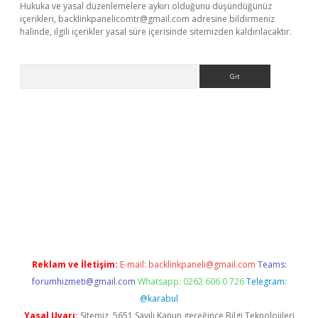
Hukuka ve yasal düzenlemelere aykırı olduğunu düşündüğünüz
içerikleri,
backlinkpanelicomtr@gmail.com
adresine bildirmeniz
halinde, ilgili içerikler yasal süre içerisinde sitemizden kaldırılacaktır.
Arama
l giriş
betexper giriş
betexper giriş
Reklam ve İletişim:
E-mail:
backlinkpaneli@gmail.com
Teams:
forumhizmeti@gmail.com
Whatsapp: 0262 606 0 726
Telegram:
@karabul
Yasal Uyarı:
Sitemiz, 5651 Sayılı Kanun gereğince Bilgi Teknolojileri