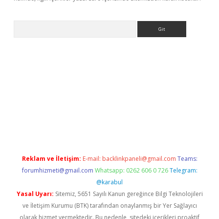
Arama
 giriş
betexper giriş
betexper giriş
Reklam ve İletişim:
E-mail:
backlinkpaneli@gmail.com
Teams:
forumhizmeti@gmail.com
Whatsapp: 0262 606 0 726
Telegram:
@karabul
Yasal Uyarı:
Sitemiz, 5651 Sayılı Kanun gereğince Bilgi Teknolojileri
ve İletişim Kurumu (BTK) tarafından onaylanmış bir Yer Sağlayıcı
olarak hizmet vermektedir. Bu nedenle, sitedeki içerikleri proaktif