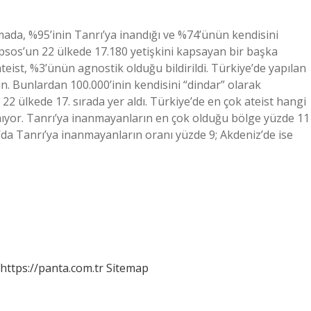
rmada, %95’inin Tanrı’ya inandığı ve %74’ünün kendisini
ti Ipsos’un 22 ülkede 17.180 yetişkini kapsayan bir başka
teist, %3’ünün agnostik olduğu bildirildi. Türkiye’de yapılan
n. Bunlardan 100.000’inin kendisini “dindar” olarak
n 22 ülkede 17. sırada yer aldı. Türkiye’de en çok ateist hangi
nmıyor. Tanrı’ya inanmayanların en çok olduğu bölge yüzde 11
’da Tanrı’ya inanmayanların oranı yüzde 9; Akdeniz’de ise
https://panta.com.tr
Sitemap