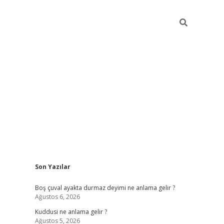
Sidebar
Son Yazılar
ilbet mobil giriş
bete
Boş çuval ayakta durmaz deyimi ne anlama gelir ?
Ağustos 6, 2026
Kuddusi ne anlama gelir ?
Ağustos 5, 2026