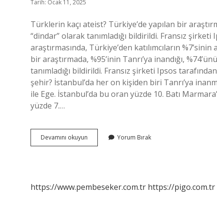
Tarih: Ocak 11, 2025
Türklerin kaçı ateist? Türkiye’de yapılan bir araştı
“dindar” olarak tanımladığı bildirildi. Fransız şirke
araştırmasında, Türkiye’den katılımcıların %7’sinin a
bir araştırmada, %95’inin Tanrı’ya inandığı, %74’ünü
tanımladığı bildirildi. Fransız şirketi Ipsos tarafında
şehir? İstanbul’da her on kişiden biri Tanrı’ya ina
ile Ege. İstanbul’da bu oran yüzde 10. Batı Marmara
yüzde 7.…
Turkiyede
Devamını okuyun
Yorum Bırak
Yuzde
Kac
Ateist
Var
https://www.pembeseker.com.tr
https://pigo.com.tr