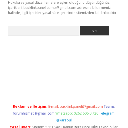
Hukuka ve yasal düzenlemelere aykırı olduğunu düşündüğünüz
içerikleri,
backlinkpanelicomtr@gmail.com
adresine bildirmeniz
halinde, ilgili içerikler yasal süre içerisinde sitemizden kaldırılacaktır.
Arama
et mobil giriş
betexper giriş
betexper giriş
Reklam ve İletişim:
E-mail:
backlinkpaneli@gmail.com
Teams:
forumhizmeti@gmail.com
Whatsapp: 0262 606 0 726
Telegram:
@karabul
Yasal Uyarı:
Sitemiz, 5651 Sayılı Kanun gereğince Bilgi Teknolojileri