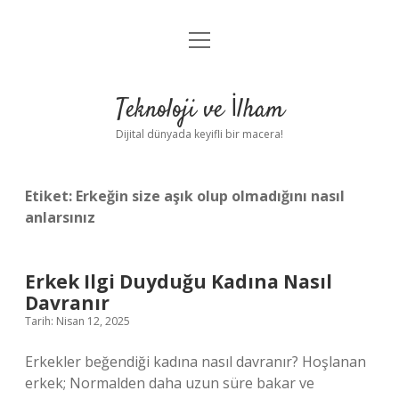
menüyü
Anasayfa
aç
Gizlilik Politikası
Teknoloji ve İlham
Yasal Uyarı
Dijital dünyada keyifli bir macera!
Hakkımızda
Etiket:
Erkeğin size aşık olup olmadığını nasıl
anlarsınız
Erkek Ilgi Duyduğu Kadına Nasıl
Davranır
Tarih: Nisan 12, 2025
Erkekler beğendiği kadına nasıl davranır? Hoşlanan
erkek; Normalden daha uzun süre bakar ve