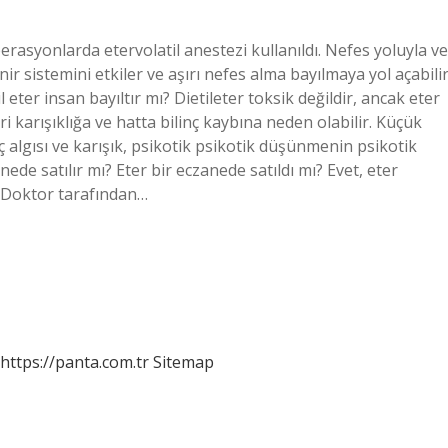
perasyonlarda etervolatil anestezi kullanıldı. Nefes yoluyla ve
ir sistemini etkiler ve aşırı nefes alma bayılmaya yol açabilir
 eter insan bayıltır mı? Dietileter toksik değildir, ancak eter
i karışıklığa ve hatta bilinç kaybına neden olabilir. Küçük
ç algısı ve karışık, psikotik psikotik düşünmenin psikotik
ede satılır mı? Eter bir eczanede satıldı mı? Evet, eter
. Doktor tarafından…
https://panta.com.tr
Sitemap