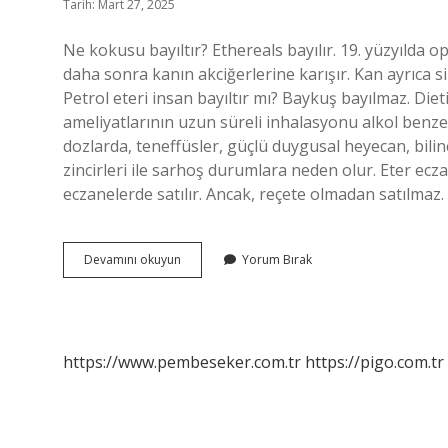
Tarih: Mart 27, 2025
Ne kokusu bayıltır? Ethereals bayılır. 19. yüzyılda o
daha sonra kanın akciğerlerine karışır. Kan ayrıca sin
Petrol eteri insan bayıltır mı? Baykuş bayılmaz. Dietil
ameliyatlarının uzun süreli inhalasyonu alkol benzer
dozlarda, teneffüsler, güçlü duygusal heyecan, bilin
zincirleri ile sarhoş durumlara neden olur. Eter eczan
eczanelerde satılır. Ancak, reçete olmadan satılmaz
Hangi
Devamını okuyun
Yorum Bırak
Eter
Insanı
Bayıltır
https://www.pembeseker.com.tr
https://pigo.com.tr