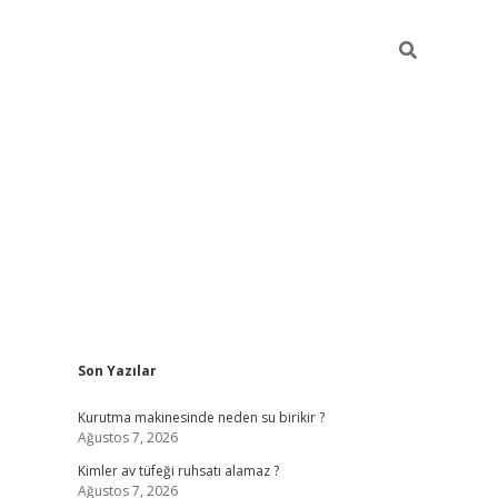
Sidebar
Son Yazılar
ilbet mobil giriş
bet
Kurutma makinesinde neden su birikir ?
Ağustos 7, 2026
Kimler av tüfeği ruhsatı alamaz ?
Ağustos 7, 2026