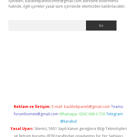
içerikleri,
backlinkpanelicomtr@gmail.com
adresine bildirmeniz
halinde, ilgili içerikler yasal süre içerisinde sitemizden kaldırılacaktır.
Arama
 giriş
betexper giriş
betexper giriş
Reklam ve İletişim:
E-mail:
backlinkpaneli@gmail.com
Teams:
forumhizmeti@gmail.com
Whatsapp: 0262 606 0 726
Telegram:
@karabul
Yasal Uyarı:
Sitemiz, 5651 Sayılı Kanun gereğince Bilgi Teknolojileri
ve İletişim Kurumu (BTK) tarafından onaylanmış bir Yer Sağlayıcı