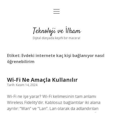
menüyü
Anasayfa
aç
Gizlilik Politikası
Teknoloji ve İlham
Yasal Uyarı
Dijital dünyada keyifli bir macera!
Hakkımızda
Etiket:
Evdeki internete kaç kişi bağlanıyor nasıl
öğrenebilirim
Wi-Fi Ne Amaçla Kullanılır
Tarih: Kasım 14, 2024
Wi-Fi ne işe yarar? Wi-Fi kelimesinin tam anlamı
Wireless Fidelity’dir. Kablosuz bağlantılar iki alana
ayrılır: “Wan” ve “Lan”. Lan olarak da adlandırılan