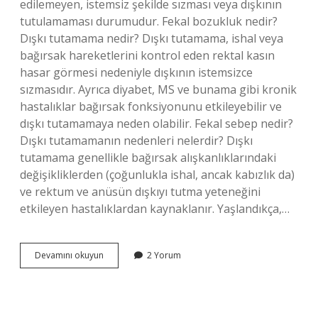
edilemeyen, istemsiz şekilde sızması veya dışkının
tutulamaması durumudur. Fekal bozukluk nedir?
Dışkı tutamama nedir? Dışkı tutamama, ishal veya
bağırsak hareketlerini kontrol eden rektal kasın
hasar görmesi nedeniyle dışkının istemsizce
sızmasıdır. Ayrıca diyabet, MS ve bunama gibi kronik
hastalıklar bağırsak fonksiyonunu etkileyebilir ve
dışkı tutamamaya neden olabilir. Fekal sebep nedir?
Dışkı tutamamanın nedenleri nelerdir? Dışkı
tutamama genellikle bağırsak alışkanlıklarındaki
değişikliklerden (çoğunlukla ishal, ancak kabızlık da)
ve rektum ve anüsün dışkıyı tutma yeteneğini
etkileyen hastalıklardan kaynaklanır. Yaşlandıkça,…
Fekal
Devamını okuyun
2 Yorum
Ne
Anlama
Gelir