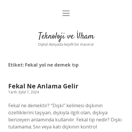
menüyü
Anasayfa
aç
Gizlilik Politikası
Teknoloji ve İlham
Yasal Uyarı
Dijital dünyada keyifli bir macera!
Hakkımızda
Etiket:
Fekal yol ne demek tıp
Fekal Ne Anlama Gelir
Tarih: Eylül 7, 2024
Fekal ne demektir? “Dışkı” kelimesi dışkının
özelliklerini taşıyan, dışkıyla ilgili olan, dışkıya
benzeyen anlamında kullanılır. Fekal tıp nedir? Dışkı
tutamama; Sıvı veya katı dışkının kontrol