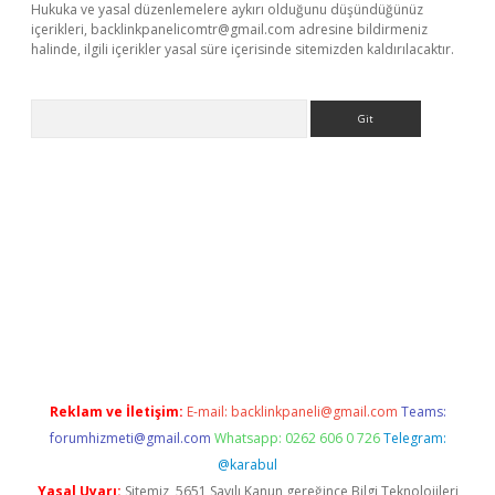
Hukuka ve yasal düzenlemelere aykırı olduğunu düşündüğünüz
içerikleri,
backlinkpanelicomtr@gmail.com
adresine bildirmeniz
halinde, ilgili içerikler yasal süre içerisinde sitemizden kaldırılacaktır.
Arama
 giriş
betexper giriş
betexper giriş
Reklam ve İletişim:
E-mail:
backlinkpaneli@gmail.com
Teams:
forumhizmeti@gmail.com
Whatsapp: 0262 606 0 726
Telegram:
@karabul
Yasal Uyarı:
Sitemiz, 5651 Sayılı Kanun gereğince Bilgi Teknolojileri