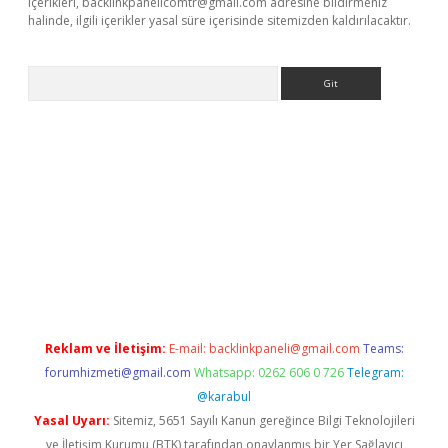
içerikleri,
backlinkpanelicomtr@gmail.com
adresine bildirmeniz
halinde, ilgili içerikler yasal süre içerisinde sitemizden kaldırılacaktır.
Arama
l giriş
betexper giriş
betexper giriş
Reklam ve İletişim:
E-mail:
backlinkpaneli@gmail.com
Teams:
forumhizmeti@gmail.com
Whatsapp: 0262 606 0 726
Telegram:
@karabul
Yasal Uyarı:
Sitemiz, 5651 Sayılı Kanun gereğince Bilgi Teknolojileri
ve İletişim Kurumu (BTK) tarafından onaylanmış bir Yer Sağlayıcı