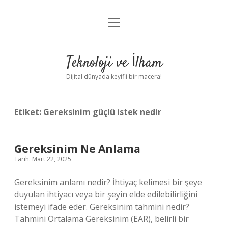
menüyü
Anasayfa
aç
Gizlilik Politikası
Teknoloji ve İlham
Yasal Uyarı
Dijital dünyada keyifli bir macera!
Hakkımızda
Etiket:
Gereksinim güçlü istek nedir
Gereksinim Ne Anlama
Tarih: Mart 22, 2025
Gereksinim anlamı nedir? İhtiyaç kelimesi bir şeye
duyulan ihtiyacı veya bir şeyin elde edilebilirliğini
istemeyi ifade eder. Gereksinim tahmini nedir?
Tahmini Ortalama Gereksinim (EAR), belirli bir