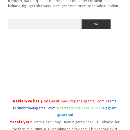
içerikleri,
backlinkpanelicomtr@gmail.com
adresine bildirmeniz
halinde, ilgili içerikler yasal süre içerisinde sitemizden kaldırılacaktır.
Arama
 giriş
betexper giriş
betexper giriş
Reklam ve İletişim:
E-mail:
backlinkpaneli@gmail.com
Teams:
forumhizmeti@gmail.com
Whatsapp: 0262 606 0 726
Telegram:
@karabul
Yasal Uyarı:
Sitemiz, 5651 Sayılı Kanun gereğince Bilgi Teknolojileri
ve İletişim Kurumu (BTK) tarafından onaylanmış bir Yer Sağlayıcı