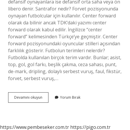
defansif oynayanlara ise defansif orta saha veya ön
libero denir. Santrafor nedir? Forvet pozisyonunda
oynayan futbolcular için kullanılır. Center forward
olarak da bilinir ancak TDK’daki yazımı center
forward olarak kabul edilir. İngilizce “center
forward” kelimesinden Türkçe’ye geçmiştir. Center
forward pozisyonundaki oyuncular stilleri açısından
farklılık gösterir. Futbolun terimleri nelerdir?
Futbolda kullanılan birçok terim vardır. Bunlar; asist,
top, gol, gol farkı, beşlik çakma, ceza sahası, punt,
de-mark, dripling, dolaylı serbest vuruş, faul, fikstür,
forvet, serbest vuruş,…
Rakip
Devamını okuyun
Yorum Bırak
Sahaya
Ne
Denir
https://www.pembeseker.com.tr
https://pigo.com.tr