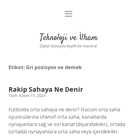
menüyü
Anasayfa
aç
Gizlilik Politikası
Teknoloji ve İlham
Yasal Uyarı
Dijital dünyada keyifli bir macera!
Hakkımızda
Etiket:
Gri pozisyon ne demek
Rakip Sahaya Ne Denir
Tarih: Kasım 15, 2024
Futbolda orta sahaya ne denir? Hücum orta saha
oyuncularına ofansif orta saha, kanatlarda
oynayanlara sağ ve sol kanat (dışarıdakiler), ortada
(ortada) oynayanlara orta saha veya içeridekiler,