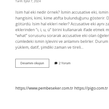
Tarih: Eylül 7, 2024
Isim hal eki nedir örnek? İsmin accusative eki, ismi
hangisini, kimi, kime atıfta bulunduğunu gösterir. Di
götürdü. Isim hal ekleri neler? Accusative eki aynı z
eklerinden “ı, i, u, ü” birini kullanarak ifade etme
“what” sorusunu sorarak accusative eki olan öğeleri
cümledeki ismin işlevini ve anlamını belirler. Durum e
yüklem, datif, şimdiki zaman ve tireli…
İSim
Devamını okuyun
2 Yorum
Hal
Ekleri
Nelerdir
Örnekler
https://www.pembeseker.com.tr
https://pigo.com.tr