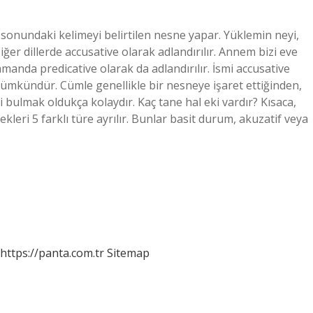
n sonundaki kelimeyi belirtilen nesne yapar. Yüklemin neyi,
ğer dillerde accusative olarak adlandırılır. Annem bizi eve
amanda predicative olarak da adlandırılır. İsmi accusative
k mümkündür. Cümle genellikle bir nesneye işaret ettiğinden,
 bulmak oldukça kolaydır. Kaç tane hal eki vardır? Kısaca,
kleri 5 farklı türe ayrılır. Bunlar basit durum, akuzatif veya
https://panta.com.tr
Sitemap