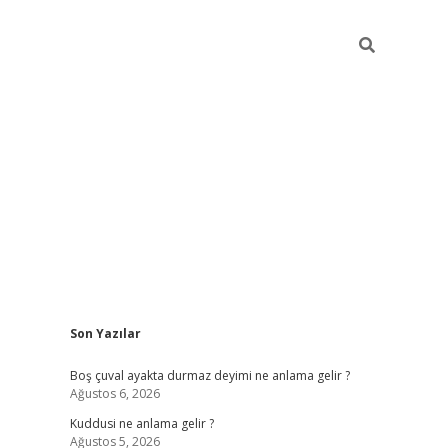
Sidebar
Son Yazılar
ilbet mobil giri
Boş çuval ayakta durmaz deyimi ne anlama gelir ?
Ağustos 6, 2026
Kuddusi ne anlama gelir ?
Ağustos 5, 2026