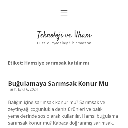
menüyü
Anasayfa
aç
Gizlilik Politikası
Teknoloji ve İlham
Yasal Uyarı
Dijital dünyada keyifli bir macera!
Hakkımızda
Etiket:
Hamsiye sarımsak katılır mı
Buğulamaya Sarımsak Konur Mu
Tarih: Eylül 6, 2024
Balığın içine sarımsak konur mu? Sarımsak ve
zeytinyağı çoğunlukla deniz ürünleri ve balık
yemeklerinde sos olarak kullanılır. Hamsi buğulama
sarımsak konur mu? Kabaca doğranmış sarımsak,