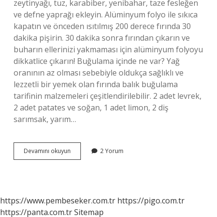
zeytinyağı, tuz, karabiber, yenibahar, taze fesleğen
ve defne yaprağı ekleyin. Alüminyum folyo ile sıkıca
kapatın ve önceden ısıtılmış 200 derece fırında 30
dakika pişirin. 30 dakika sonra fırından çıkarın ve
buharın ellerinizi yakmaması için alüminyum folyoyu
dikkatlice çıkarın! Buğulama içinde ne var? Yağ
oranının az olması sebebiyle oldukça sağlıklı ve
lezzetli bir yemek olan fırında balık buğulama
tarifinin malzemeleri çeşitlendirilebilir. 2 adet levrek,
2 adet patates ve soğan, 1 adet limon, 2 diş
sarımsak, yarım…
Buğulamaya
Devamını okuyun
2 Yorum
Sarımsak
Konur
Mu
https://www.pembeseker.com.tr
https://pigo.com.tr
https://panta.com.tr
Sitemap