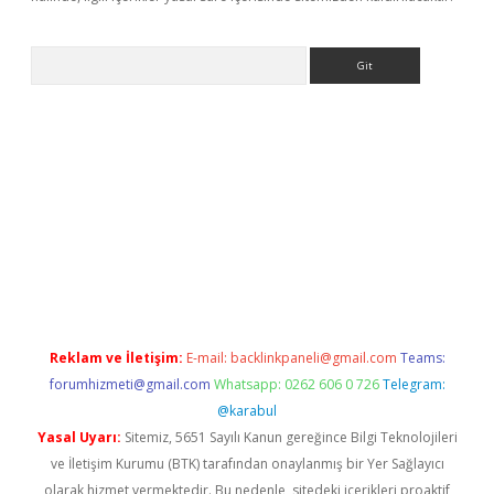
Arama
 giriş
betexper giriş
betexper giriş
Reklam ve İletişim:
E-mail:
backlinkpaneli@gmail.com
Teams:
forumhizmeti@gmail.com
Whatsapp: 0262 606 0 726
Telegram:
@karabul
Yasal Uyarı:
Sitemiz, 5651 Sayılı Kanun gereğince Bilgi Teknolojileri
ve İletişim Kurumu (BTK) tarafından onaylanmış bir Yer Sağlayıcı
olarak hizmet vermektedir. Bu nedenle, sitedeki içerikleri proaktif