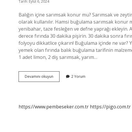
Tarih: Eylül 6, 2024
Balığın içine sarımsak konur mu? Sarımsak ve zeyti
olarak kullanılır. Hamsi buğulama sarımsak konur m
yenibahar, taze fesleğen ve defne yaprağı ekleyin. A
derece fırında 30 dakika pişirin. 30 dakika sonra fı
folyoyu dikkatlice çıkarın! Buğulama içinde ne var? Y
yemek olan fırında balık buğulama tarifinin malzemele
1 adet limon, 2 diş sarımsak, yarım…
Buğulamaya
Devamını okuyun
2 Yorum
Sarımsak
Konur
Mu
https://www.pembeseker.com.tr
https://pigo.com.tr