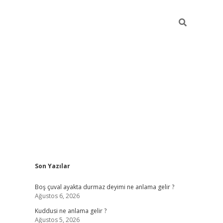
Sidebar
Son Yazılar
ilbet mobil giriş
be
Boş çuval ayakta durmaz deyimi ne anlama gelir ?
Ağustos 6, 2026
Kuddusi ne anlama gelir ?
Ağustos 5, 2026