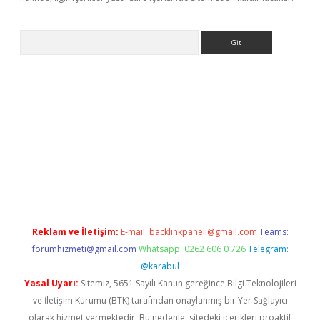
Arama
 giriş
betexper giriş
betexper giriş
Reklam ve İletişim:
E-mail:
backlinkpaneli@gmail.com
Teams:
forumhizmeti@gmail.com
Whatsapp: 0262 606 0 726
Telegram:
@karabul
Yasal Uyarı:
Sitemiz, 5651 Sayılı Kanun gereğince Bilgi Teknolojileri
ve İletişim Kurumu (BTK) tarafından onaylanmış bir Yer Sağlayıcı
olarak hizmet vermektedir. Bu nedenle, sitedeki içerikleri proaktif