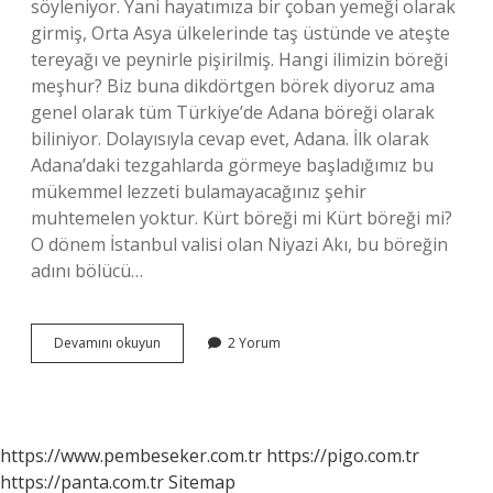
söyleniyor. Yani hayatımıza bir çoban yemeği olarak
girmiş, Orta Asya ülkelerinde taş üstünde ve ateşte
tereyağı ve peynirle pişirilmiş. Hangi ilimizin böreği
meşhur? Biz buna dikdörtgen börek diyoruz ama
genel olarak tüm Türkiye’de Adana böreği olarak
biliniyor. Dolayısıyla cevap evet, Adana. İlk olarak
Adana’daki tezgahlarda görmeye başladığımız bu
mükemmel lezzeti bulamayacağınız şehir
muhtemelen yoktur. Kürt böreği mi Kürt böreği mi?
O dönem İstanbul valisi olan Niyazi Akı, bu böreğin
adını bölücü…
Böreği
Devamını okuyun
2 Yorum
Hangi
Yöreye
Ait
https://www.pembeseker.com.tr
https://pigo.com.tr
https://panta.com.tr
Sitemap