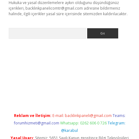
Hukuka ve yasal düzenlemelere aykırı olduğunu düşündüğünüz
içerikleri,
backlinkpanelicomtr@gmail.com
adresine bildirmeniz
halinde, ilgili içerikler yasal süre içerisinde sitemizden kaldırılacaktır.
Arama
 giriş
betexper giriş
betexper giriş
Reklam ve İletişim:
E-mail:
backlinkpaneli@gmail.com
Teams:
forumhizmeti@gmail.com
Whatsapp: 0262 606 0 726
Telegram:
@karabul
Yasal Uyarı:
Sitemiz, 5651 Sayılı Kanun gereğince Bilgi Teknolojileri