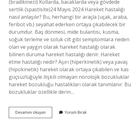
(bradikinezi) Kollarda, bacaklarda veya gövdede
sertlik (spastisite)24 Mayıs 2024 Hareket hastalığı
nasıl anlaşılır? Bu, herhangi bir araçla (uçak, araba,
feribot vb.) seyahat ederken ortaya çıkabilecek bir
durumdur. Baş dönmesi, mide bulantısı, kusma,
soğuk terleme ve soluk cilt gibi semptomlara neden
olan ve yaygın olarak hareket hastalığı olarak
bilinen duruma hareket hastalığı denir. Hareket
etme hastalığı nedir? Aşırı (hiperkinetik) veya yavaş
(hipokinetik) hareket olarak ortaya çıkabilen ve kas
güçsüzlüğüyle ilişkili olmayan nörolojik bozukluklar
hareket bozukluğu hastalıkları olarak tanımlanır. Bu
bozukluklar özellikle derin…
Hareket
Devamını okuyun
Yorum Bırak
Bozukluğu
Ne
Demektir