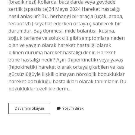
(bradikinezi) Kollarda, bacaklarda veya gövdede
sertlik (spastisite)24 Mayıs 2024 Hareket hastalığı
nasıl anlaşılır? Bu, herhangi bir araçla (uçak, araba,
feribot vb.) seyahat ederken ortaya çıkabilecek bir
durumdur. Baş dönmesi, mide bulantısı, kusma,
soğuk terleme ve soluk cilt gibi semptomlara neden
olan ve yaygın olarak hareket hastalığı olarak
bilinen duruma hareket hastalığı denir. Hareket
etme hastalığı nedir? Aşırı (hiperkinetik) veya yavaş
(hipokinetik) hareket olarak ortaya çıkabilen ve kas
güçsüzlüğüyle ilişkili olmayan nörolojik bozukluklar
hareket bozukluğu hastalıkları olarak tanımlanır. Bu
bozukluklar özellikle derin…
Hareket
Devamını okuyun
Yorum Bırak
Bozukluğu
Ne
Demektir