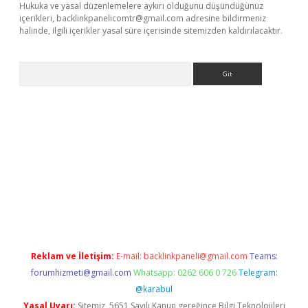
Hukuka ve yasal düzenlemelere aykırı olduğunu düşündüğünüz
içerikleri,
backlinkpanelicomtr@gmail.com
adresine bildirmeniz
halinde, ilgili içerikler yasal süre içerisinde sitemizden kaldırılacaktır.
Arama
mobil giriş
betexper giriş
betexper giriş
Reklam ve İletişim:
E-mail:
backlinkpaneli@gmail.com
Teams:
forumhizmeti@gmail.com
Whatsapp: 0262 606 0 726
Telegram:
@karabul
Yasal Uyarı:
Sitemiz, 5651 Sayılı Kanun gereğince Bilgi Teknolojileri