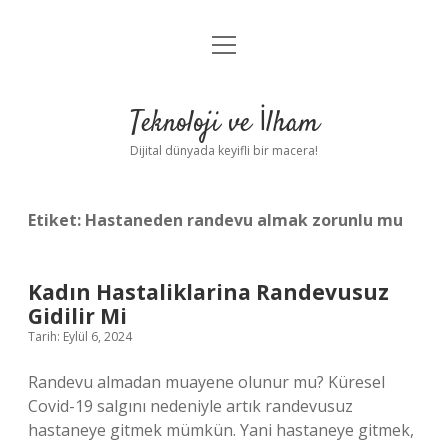
menüyü
Anasayfa
aç
Gizlilik Politikası
Teknoloji ve İlham
Yasal Uyarı
Dijital dünyada keyifli bir macera!
Hakkımızda
Etiket:
Hastaneden randevu almak zorunlu mu
Kadın Hastaliklarina Randevusuz
Gidilir Mi
Tarih: Eylül 6, 2024
Randevu almadan muayene olunur mu? Küresel
Covid-19 salgını nedeniyle artık randevusuz
hastaneye gitmek mümkün. Yani hastaneye gitmek,