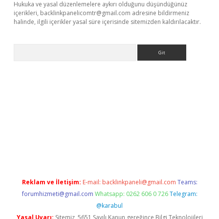
Hukuka ve yasal düzenlemelere aykırı olduğunu düşündüğünüz
içerikleri,
backlinkpanelicomtr@gmail.com
adresine bildirmeniz
halinde, ilgili içerikler yasal süre içerisinde sitemizden kaldırılacaktır.
Arama
giriş
betexper giriş
betexper giriş
Reklam ve İletişim:
E-mail:
backlinkpaneli@gmail.com
Teams:
forumhizmeti@gmail.com
Whatsapp: 0262 606 0 726
Telegram:
@karabul
Yasal Uyarı:
Sitemiz, 5651 Sayılı Kanun gereğince Bilgi Teknolojileri