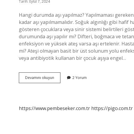
Tarih: Eylül 7, 2024
Hangi durumda aşı yapılmaz? Yapılmaması gereken du
kadar aşı yapılmamalıdır. Soğuk algınlığı gibi hafif ha
gösteren çocuklara veya sinir sistemi belirtileri gö
durumunda aşı yapılır mı? Difteri, boğmaca ve tetanos
enfeksiyon ve yüksek ateş varsa aşı ertelenir. Hasta 
mi? Ateşi olmayan basit bir üst solunum yolu enfeks
veya antibiyotik kullanan bir çocuk aşıya engel…
Aşı
Devamını okuyun
2 Yorum
Yapılmaması
Gereken
Durumlar
Nelerdir
https://www.pembeseker.com.tr
https://pigo.com.tr