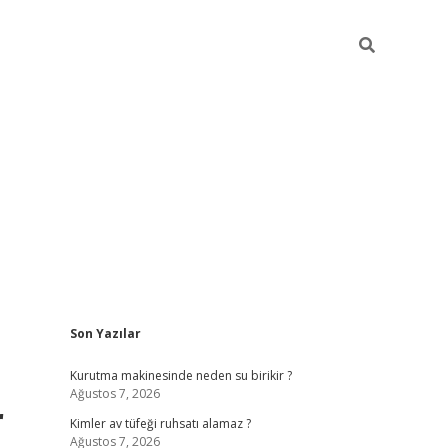
Sidebar
Son Yazılar
ilbet mobil giriş
bet
Kurutma makinesinde neden su birikir ?
Ağustos 7, 2026
r
Kimler av tüfeği ruhsatı alamaz ?
Ağustos 7, 2026