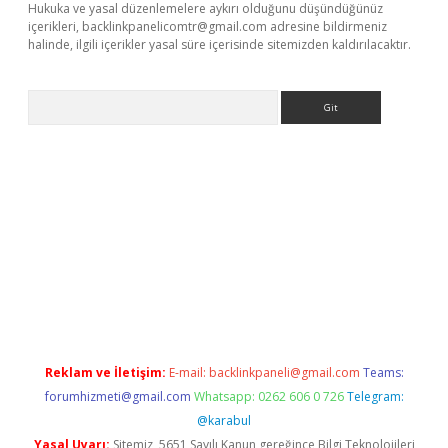
Hukuka ve yasal düzenlemelere aykırı olduğunu düşündüğünüz
içerikleri,
backlinkpanelicomtr@gmail.com
adresine bildirmeniz
halinde, ilgili içerikler yasal süre içerisinde sitemizden kaldırılacaktır.
Arama
 giriş
betexper giriş
betexper giriş
Reklam ve İletişim:
E-mail:
backlinkpaneli@gmail.com
Teams:
forumhizmeti@gmail.com
Whatsapp: 0262 606 0 726
Telegram:
@karabul
Yasal Uyarı:
Sitemiz, 5651 Sayılı Kanun gereğince Bilgi Teknolojileri