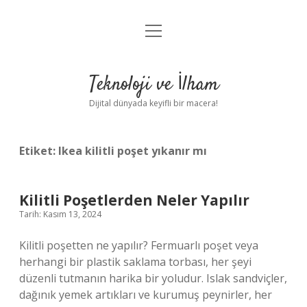
menüyü
Anasayfa
aç
Gizlilik Politikası
Teknoloji ve İlham
Yasal Uyarı
Dijital dünyada keyifli bir macera!
Hakkımızda
Etiket:
Ikea kilitli poşet yıkanır mı
Kilitli Poşetlerden Neler Yapılır
Tarih: Kasım 13, 2024
Kilitli poşetten ne yapılır? Fermuarlı poşet veya
herhangi bir plastik saklama torbası, her şeyi
düzenli tutmanın harika bir yoludur. Islak sandviçler,
dağınık yemek artıkları ve kurumuş peynirler, her