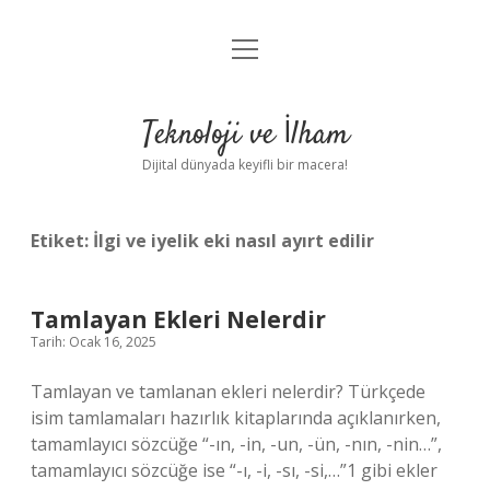
menüyü
Anasayfa
aç
Gizlilik Politikası
Teknoloji ve İlham
Yasal Uyarı
Dijital dünyada keyifli bir macera!
Hakkımızda
Etiket:
İlgi ve iyelik eki nasıl ayırt edilir
Tamlayan Ekleri Nelerdir
Tarih: Ocak 16, 2025
Tamlayan ve tamlanan ekleri nelerdir? Türkçede
isim tamlamaları hazırlık kitaplarında açıklanırken,
tamamlayıcı sözcüğe “-ın, -in, -un, -ün, -nın, -nin…”,
tamamlayıcı sözcüğe ise “-ı, -i, -sı, -si,…”1 gibi ekler