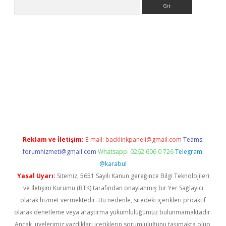
Arama
 giriş
betexper giriş
betexper giriş
Reklam ve İletişim:
E-mail:
backlinkpaneli@gmail.com
Teams:
forumhizmeti@gmail.com
Whatsapp: 0262 606 0 726
Telegram:
@karabul
Yasal Uyarı:
Sitemiz, 5651 Sayılı Kanun gereğince Bilgi Teknolojileri
ve İletişim Kurumu (BTK) tarafından onaylanmış bir Yer Sağlayıcı
olarak hizmet vermektedir. Bu nedenle, sitedeki içerikleri proaktif
olarak denetleme veya araştırma yükümlülüğümüz bulunmamaktadır.
Ancak, üyelerimiz yazdıkları içeriklerin sorumluluğunu taşımakta olup,