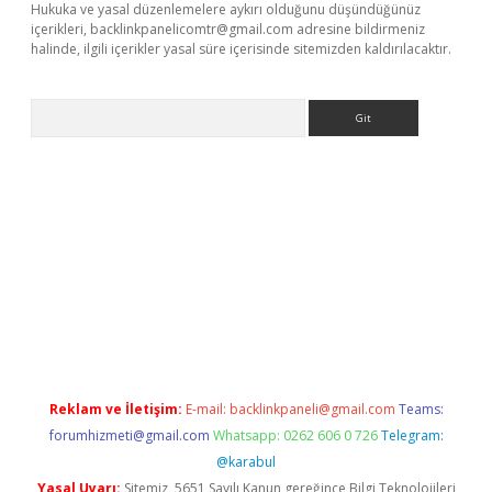
Hukuka ve yasal düzenlemelere aykırı olduğunu düşündüğünüz
içerikleri,
backlinkpanelicomtr@gmail.com
adresine bildirmeniz
halinde, ilgili içerikler yasal süre içerisinde sitemizden kaldırılacaktır.
Arama
l giriş
betexper giriş
betexper giriş
Reklam ve İletişim:
E-mail:
backlinkpaneli@gmail.com
Teams:
forumhizmeti@gmail.com
Whatsapp: 0262 606 0 726
Telegram:
@karabul
Yasal Uyarı:
Sitemiz, 5651 Sayılı Kanun gereğince Bilgi Teknolojileri