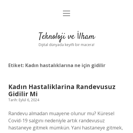
menüyü
Anasayfa
aç
Gizlilik Politikası
Teknoloji ve İlham
Yasal Uyarı
Dijital dünyada keyifli bir macera!
Hakkımızda
Etiket:
Kadın hastalıklarına ne için gidilir
Kadın Hastaliklarina Randevusuz
Gidilir Mi
Tarih: Eylül 6, 2024
Randevu almadan muayene olunur mu? Küresel
Covid-19 salgını nedeniyle artık randevusuz
hastaneye gitmek mümkün. Yani hastaneye gitmek,