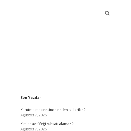
Sidebar
Son Yazılar
ilbet mobil giriş
bet
Kurutma makinesinde neden su birikir ?
Ağustos 7, 2026
Kimler av tüfeği ruhsatı alamaz ?
Ağustos 7, 2026