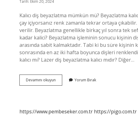
Tarih: Ekim 20, 2024
Kalıcı diş beyazlatma mümkün mü? Beyazlatma kalıcı 
çay içiyorsanız renk zamanla tekrar ortaya çıkabilir
verilir. Beyazlatma genellikle birkaç yıl sonra tek sef
kadar kalici? Beyazlatma işleminin sonucu kişinin diş
arasında sabit kalmaktadır. Tabi ki bu süre kişinin k
sonrasında en az iki hafta boyunca dişleri renklen
kalıcı mı? Lazer diş beyazlatma kalıcı mıdır? Diğer…
Kalıcı
Devamını okuyun
Yorum Bırak
Diş
Beyazlatma
Nasıl
Yapılır
https://www.pembeseker.com.tr
https://pigo.com.tr