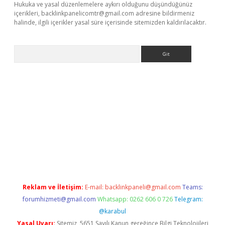
Hukuka ve yasal düzenlemelere aykırı olduğunu düşündüğünüz
içerikleri,
backlinkpanelicomtr@gmail.com
adresine bildirmeniz
halinde, ilgili içerikler yasal süre içerisinde sitemizden kaldırılacaktır.
Arama
 giriş
betexper giriş
betexper giriş
Reklam ve İletişim:
E-mail:
backlinkpaneli@gmail.com
Teams:
forumhizmeti@gmail.com
Whatsapp: 0262 606 0 726
Telegram:
@karabul
Yasal Uyarı:
Sitemiz, 5651 Sayılı Kanun gereğince Bilgi Teknolojileri