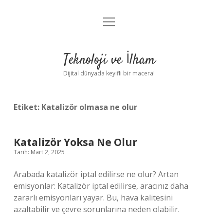
menüyü
Anasayfa
aç
Gizlilik Politikası
Teknoloji ve İlham
Yasal Uyarı
Dijital dünyada keyifli bir macera!
Hakkımızda
Etiket:
Katalizör olmasa ne olur
Katalizör Yoksa Ne Olur
Tarih: Mart 2, 2025
Arabada katalizör iptal edilirse ne olur? Artan
emisyonlar: Katalizör iptal edilirse, aracınız daha
zararlı emisyonları yayar. Bu, hava kalitesini
azaltabilir ve çevre sorunlarına neden olabilir.